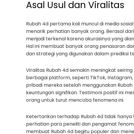
Asal Usul dan Viralitas
Rubah 4d pertama kali muncul di media sosia
menarik perhatian banyak orang. Berasal dar
menjadi terkenal karena akurasinya yang di
Hal ini membuat banyak orang penasaran dan
dan strategi yang digunakan dalam prediksi t
Viralitas Rubah 4d semakin meningkat seirin
berbagai platform, seperti TikTok, Instagra
pribadi mereka setelah menggunakan Ruba
keuntungan signifikan. Testimoni positif ini
orang untuk turut mencoba fenomena ini.
Ketertarikan terhadap Rubah 4d tidak hanya t
perhatian para peneliti dan pengamat feno
membuat Rubah 4d begitu populer dan menen