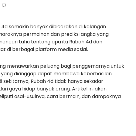
h 4d semakin banyak dibicarakan di kalangan
maraknya permainan dan prediksi angka yang
encari tahu tentang apa itu Rubah 4d dan
 di berbagai platform media sosial.
yang menawarkan peluang bagi penggemarnya untuk
ka yang dianggap dapat membawa keberhasilan.
 sekitarnya, Rubah 4d tidak hanya sekadar
ari gaya hidup banyak orang. Artikel ini akan
iputi asal-usulnya, cara bermain, dan dampaknya