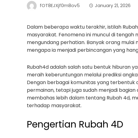
fOT8EJXjf0m8ov5
January 21, 2026
Dalam beberapa waktu terakhir, istilah Ruba
masyarakat. Fenomena ini muncul di tengah 
mengundang perhatian. Banyak orang mulai m
mengapa ia menjadi perbincangan yang hangat
Rubah4d adalah salah satu bentuk hiburan 
meraih keberuntungan melalui prediksi ang
Dengan berbagai komunitas yang terbentuk di
permainan, tetapi juga sudah menjadi bagian d
membahas lebih dalam tentang Rubah 4d, mel
terhadap masyarakat.
Pengertian Rubah 4D