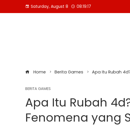
Skip
Saturday, August 8
08:19:18
to
content
Home
Berita Games
Apa Itu Rubah 4
BERITA GAMES
Apa Itu Rubah 4
Fenomena yang S