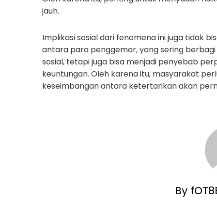
jauh.
Implikasi sosial dari fenomena ini juga tidak
antara para penggemar, yang sering berbagi t
sosial, tetapi juga bisa menjadi penyebab perpe
keuntungan. Oleh karena itu, masyarakat perl
keseimbangan antara ketertarikan akan perm
By fOT