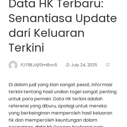
Data HK Terbaru:
Senantiasa Update
dari Keluaran
Terkini
fOT8EJXjf0m8ov5
July 24, 2025
Di dalam judi yang kian sangat pesat, informasi
terkini tentang hasil undian togel sangat penting
untuk para pemain. Data HK terkini adalah
referensi yang diburu, apalagi untuk mereka
yang berkeinginan memperoleh hasil keluaran
hk dan memperoleh keuntungan dalam