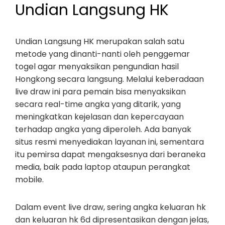
Undian Langsung HK
Undian Langsung HK merupakan salah satu
metode yang dinanti-nanti oleh penggemar
togel agar menyaksikan pengundian hasil
Hongkong secara langsung. Melalui keberadaan
live draw ini para pemain bisa menyaksikan
secara real-time angka yang ditarik, yang
meningkatkan kejelasan dan kepercayaan
terhadap angka yang diperoleh. Ada banyak
situs resmi menyediakan layanan ini, sementara
itu pemirsa dapat mengaksesnya dari beraneka
media, baik pada laptop ataupun perangkat
mobile.
Dalam event live draw, sering angka keluaran hk
dan keluaran hk 6d dipresentasikan dengan jelas,