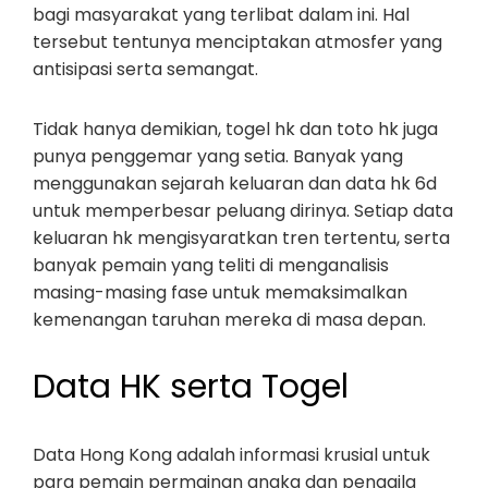
bagi masyarakat yang terlibat dalam ini. Hal
tersebut tentunya menciptakan atmosfer yang
antisipasi serta semangat.
Tidak hanya demikian, togel hk dan toto hk juga
punya penggemar yang setia. Banyak yang
menggunakan sejarah keluaran dan data hk 6d
untuk memperbesar peluang dirinya. Setiap data
keluaran hk mengisyaratkan tren tertentu, serta
banyak pemain yang teliti di menganalisis
masing-masing fase untuk memaksimalkan
kemenangan taruhan mereka di masa depan.
Data HK serta Togel
Data Hong Kong adalah informasi krusial untuk
para pemain permainan angka dan penggila