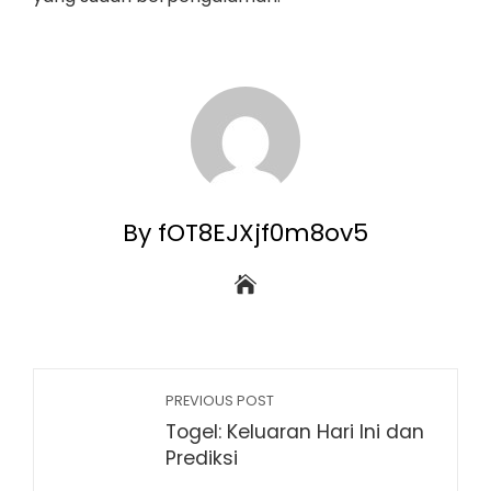
By fOT8EJXjf0m8ov5
PREVIOUS POST
Togel: Keluaran Hari Ini dan
Prediksi