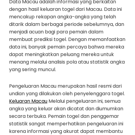
Data Macau adalah informasi yang berkaitan
dengan hasil keluaran togel dari Macau. Data ini
mencakup rekapan angka-angka yang telah
ditarik dalam berbagai periode sebelumnya, dan
menjadi acuan bagi para pemain dalam
membuat prediksi togel. Dengan memanfaatkan
data ini, banyak pemain percaya bahwa mereka
dapat meningkatkan peluang mereka untuk
menang melalui analisis pola atau statistik angka
yang sering muncul.
Pengeluaran Macau merupakan hasil resmi dari
undian yang dilakukan oleh penyelenggara togel.
Keluaran Macau
Melalui pengeluaran ini, semua
angka yang keluar akan dicatat dan diumumkan
secara terbuka. Pemain togel dan penggemar
statistik sangat memperhatikan pengeluaran ini
karena informasi yang akurat dapat membantu