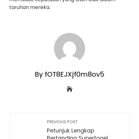
taruhan mereka.
By fOT8EJXjf0m8ov5
PREVIOUS POST
Petunjuk Lengkap
Bertanding Supertogel