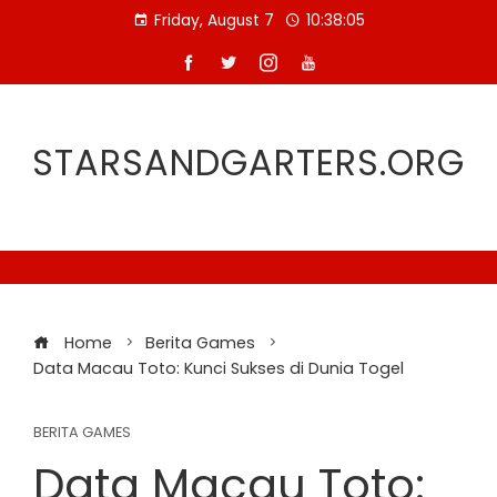
Skip
Friday, August 7
10:38:06
to
content
STARSANDGARTERS.ORG
Home
Berita Games
Data Macau Toto: Kunci Sukses di Dunia Togel
BERITA GAMES
Data Macau Toto: