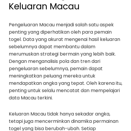
Keluaran Macau
Pengeluaran Macau menjadi salah satu aspek
penting yang diperhatikan oleh para pemain
togel. Data yang akurat mengenai hasil keluaran
sebelumnya dapat membantu dalam
merumuskan strategi bermain yang lebih baik.
Dengan menganalisis pola dan tren dari
pengeluaran sebelumnya, pemain dapat
meningkatkan peluang mereka untuk
mendapatkan angka yang tepat. Oleh karena itu,
penting untuk selalu mencatat dan mempelajari
data Macau terkini.
Keluaran Macau tidak hanya sekadar angka,
tetapi juga mencerminkan dinamika permainan
togel yang bisa berubah-ubah. Setiap