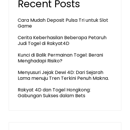
Recent Posts
Cara Mudah Deposit Pulsa Tri untuk Slot
Game
Cerita Keberhasilan Beberapa Petaruh
Judi Togel di Rakyat4D
Kunci di Balik Permainan Togel: Berani
Menghadapi Risiko?
Menyusuri Jejak Dewi 4D: Dari Sejarah
Lama menuju Tren Terkini Penuh Makna.
Rakyat 4D dan Togel Hongkong:
Gabungan Sukses dalam Bets