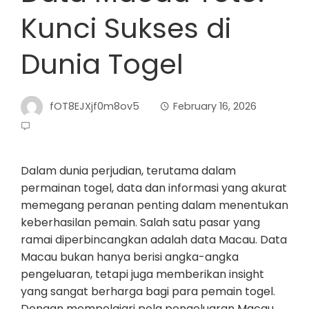
Kunci Sukses di
Dunia Togel
fOT8EJXjf0m8ov5
February 16, 2026
Dalam dunia perjudian, terutama dalam
permainan togel, data dan informasi yang akurat
memegang peranan penting dalam menentukan
keberhasilan pemain. Salah satu pasar yang
ramai diperbincangkan adalah data Macau. Data
Macau bukan hanya berisi angka-angka
pengeluaran, tetapi juga memberikan insight
yang sangat berharga bagi para pemain togel.
Dengan mempelajari pola pengeluaran Macau,