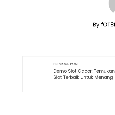
By fOT
PREVIOUS POST
Demo Slot Gacor: Temukan
Slot Terbaik untuk Menang