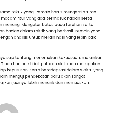
sama taktik yang. Pemain harus mengerti aturan
cam fitur yang ada, termasuk hadiah serta
menang. Mengatur batas pada taruhan serta
n bagian dalam taktik yang berhasil. Pemain yang
gan analisis untuk meraih hasil yang lebih baik
anya saja tentang menemukan kekuasaan, melainkan
. Tiada hari pun tidak putaran slot kuda merupakan
tiap keputusan, serta beradaptasi dalam waktu yang
i dalam menguji pendekatan baru akan sangat
ikan jadinya lebih menarik dan memuaskan.