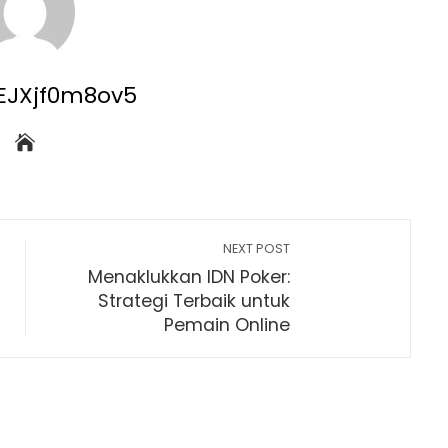
8EJXjf0m8ov5
NEXT POST
Menaklukkan IDN Poker:
Strategi Terbaik untuk
Pemain Online