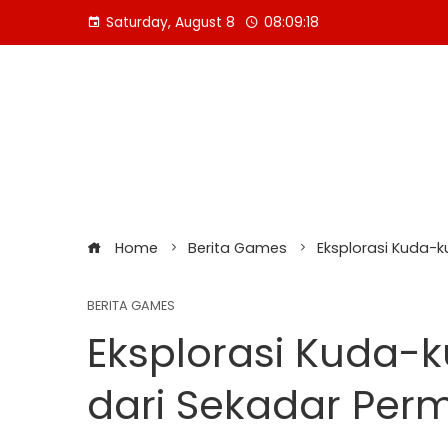
Skip
Saturday, August 8
08:09:19
to
content
Home
Berita Games
Eksplorasi Kuda-k
BERITA GAMES
Eksplorasi Kuda-k
dari Sekadar Per