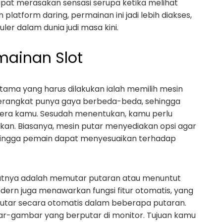
pat merasakan sensasi serupa ketika melihat
platform daring, permainan ini jadi lebih diakses,
ler dalam dunia judi masa kini.
ainan Slot
rtama yang harus dilakukan ialah memilih mesin
perangkat punya gaya berbeda-beda, sehingga
elera kamu. Sesudah menentukan, kamu perlu
kan. Biasanya, mesin putar menyediakan opsi agar
hingga pemain dapat menyesuaikan terhadap
utnya adalah memutar putaran atau menuntut
rn juga menawarkan fungsi fitur otomatis, yang
utar secara otomatis dalam beberapa putaran.
r-gambar yang berputar di monitor. Tujuan kamu