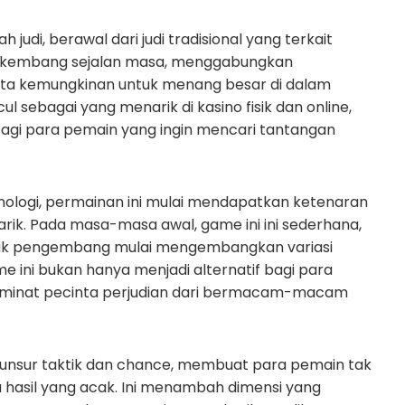
 judi, berawal dari judi tradisional yang terkait
berkembang sejalan masa, menggabungkan
rta kemungkinan untuk menang besar di dalam
l sebagai yang menarik di kasino fisik dan online,
gi para pemain yang ingin mencari tantangan
ogi, permainan ini mulai mendapatkan ketenaran
narik. Pada masa-masa awal, game ini ini sederhana,
yak pengembang mulai mengembangkan variasi
ini bukan hanya menjadi alternatif bagi para
ik minat pecinta perjudian dari bermacam-macam
 unsur taktik dan chance, membuat para pemain tak
hasil yang acak. Ini menambah dimensi yang