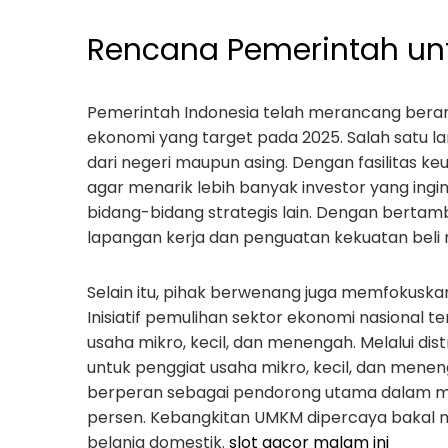
Rencana Pemerintah un
Pemerintah Indonesia telah merancang bera
ekonomi yang target pada 2025. Salah satu 
dari negeri maupun asing. Dengan fasilitas 
agar menarik lebih banyak investor yang in
bidang-bidang strategis lain. Dengan bertam
lapangan kerja dan penguatan kekuatan beli
Selain itu, pihak berwenang juga memfokusk
Inisiatif pemulihan sektor ekonomi nasional
usaha mikro, kecil, dan menengah. Melalui dis
untuk penggiat usaha mikro, kecil, dan meneng
berperan sebagai pendorong utama dalam me
persen. Kebangkitan UMKM dipercaya bakal
belanja domestik.
slot gacor malam ini