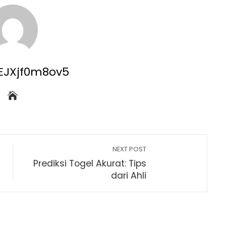
8EJXjf0m8ov5
NEXT POST
Prediksi Togel Akurat: Tips
dari Ahli