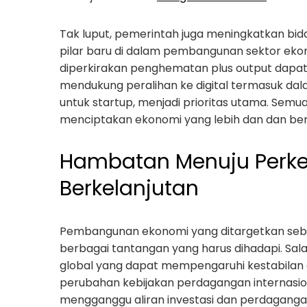
Tak luput, pemerintah juga meningkatkan bida
pilar baru di dalam pembangunan sektor ekon
diperkirakan penghematan plus output dapat 
mendukung peralihan ke digital termasuk dal
untuk startup, menjadi prioritas utama. Semu
menciptakan ekonomi yang lebih dan dan ber
Hambatan Menuju Per
Berkelanjutan
Pembangunan ekonomi yang ditargetkan sebes
berbagai tantangan yang harus dihadapi. Sal
global yang dapat mempengaruhi kestabilan
perubahan kebijakan perdagangan internasiona
mengganggu aliran investasi dan perdagang