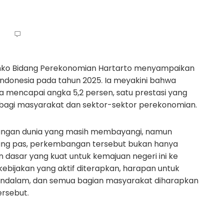
enko Bidang Perekonomian Hartarto menyampaikan
donesia pada tahun 2025. Ia meyakini bahwa
mencapai angka 5,2 persen, satu prestasi yang
agi masyarakat dan sektor-sektor perekonomian.
tangan dunia yang masih membayangi, namun
ang pas, perkembangan tersebut bukan hanya
 dasar yang kuat untuk kemajuan negeri ini ke
bijakan yang aktif diterapkan, harapan untuk
ndalam, dan semua bagian masyarakat diharapkan
ersebut.