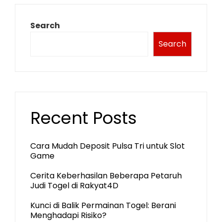
Search
Search
Recent Posts
Cara Mudah Deposit Pulsa Tri untuk Slot
Game
Cerita Keberhasilan Beberapa Petaruh
Judi Togel di Rakyat4D
Kunci di Balik Permainan Togel: Berani
Menghadapi Risiko?