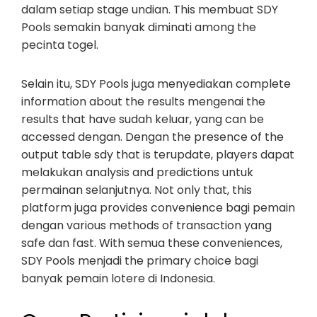
dalam setiap stage undian. This membuat SDY
Pools semakin banyak diminati among the
pecinta togel.
Selain itu, SDY Pools juga menyediakan complete
information about the results mengenai the
results that have sudah keluar, yang can be
accessed dengan. Dengan the presence of the
output table sdy that is terupdate, players dapat
melakukan analysis and predictions untuk
permainan selanjutnya. Not only that, this
platform juga provides convenience bagi pemain
dengan various methods of transaction yang
safe dan fast. With semua these conveniences,
SDY Pools menjadi the primary choice bagi
banyak pemain lotere di Indonesia.