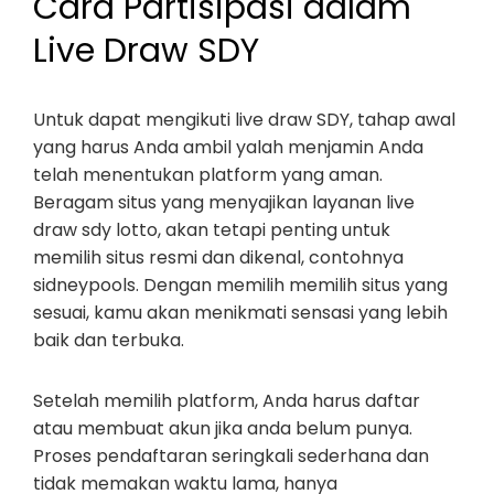
Cara Partisipasi dalam
Live Draw SDY
Untuk dapat mengikuti live draw SDY, tahap awal
yang harus Anda ambil yalah menjamin Anda
telah menentukan platform yang aman.
Beragam situs yang menyajikan layanan live
draw sdy lotto, akan tetapi penting untuk
memilih situs resmi dan dikenal, contohnya
sidneypools. Dengan memilih memilih situs yang
sesuai, kamu akan menikmati sensasi yang lebih
baik dan terbuka.
Setelah memilih platform, Anda harus daftar
atau membuat akun jika anda belum punya.
Proses pendaftaran seringkali sederhana dan
tidak memakan waktu lama, hanya