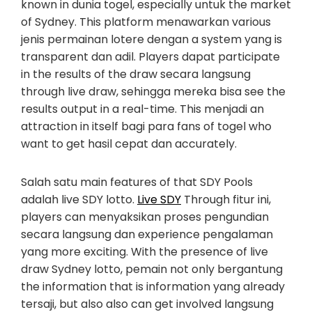
known in dunia togel, especially untuk the market
of Sydney. This platform menawarkan various
jenis permainan lotere dengan a system yang is
transparent dan adil. Players dapat participate
in the results of the draw secara langsung
through live draw, sehingga mereka bisa see the
results output in a real-time. This menjadi an
attraction in itself bagi para fans of togel who
want to get hasil cepat dan accurately.
Salah satu main features of that SDY Pools
adalah live SDY lotto.
Live SDY
Through fitur ini,
players can menyaksikan proses pengundian
secara langsung dan experience pengalaman
yang more exciting. With the presence of live
draw Sydney lotto, pemain not only bergantung
the information that is information yang already
tersaji, but also also can get involved langsung