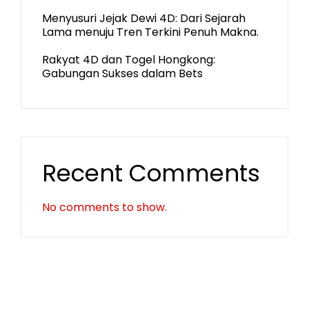
Menyusuri Jejak Dewi 4D: Dari Sejarah
Lama menuju Tren Terkini Penuh Makna.
Rakyat 4D dan Togel Hongkong:
Gabungan Sukses dalam Bets
Recent Comments
No comments to show.