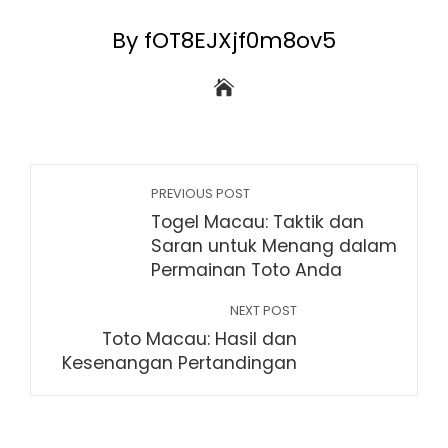
By fOT8EJXjf0m8ov5
PREVIOUS POST
Togel Macau: Taktik dan
Saran untuk Menang dalam
Permainan Toto Anda
NEXT POST
Toto Macau: Hasil dan
Kesenangan Pertandingan