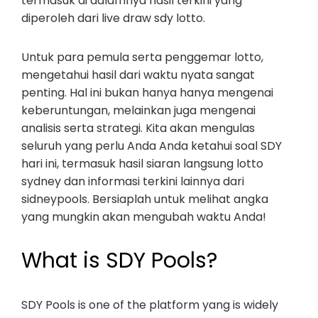
termasuk di dalamnya hasil terkini yang
diperoleh dari live draw sdy lotto.
Untuk para pemula serta penggemar lotto,
mengetahui hasil dari waktu nyata sangat
penting. Hal ini bukan hanya hanya mengenai
keberuntungan, melainkan juga mengenai
analisis serta strategi. Kita akan mengulas
seluruh yang perlu Anda Anda ketahui soal SDY
hari ini, termasuk hasil siaran langsung lotto
sydney dan informasi terkini lainnya dari
sidneypools. Bersiaplah untuk melihat angka
yang mungkin akan mengubah waktu Anda!
What is SDY Pools?
SDY Pools is one of the platform yang is widely