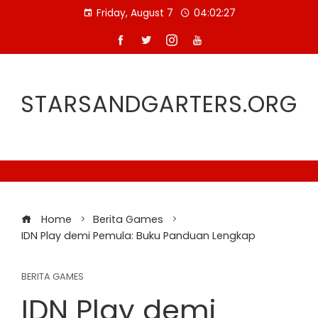
Skip
Friday, August 7
04:02:27
to
content
STARSANDGARTERS.ORG
Home
Berita Games
IDN Play demi Pemula: Buku Panduan Lengkap
BERITA GAMES
IDN Play demi