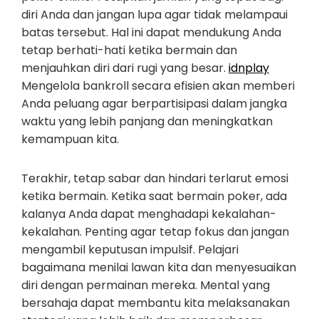
diri Anda dan jangan lupa agar tidak melampaui
batas tersebut. Hal ini dapat mendukung Anda
tetap berhati-hati ketika bermain dan
menjauhkan diri dari rugi yang besar.
idnplay
Mengelola bankroll secara efisien akan memberi
Anda peluang agar berpartisipasi dalam jangka
waktu yang lebih panjang dan meningkatkan
kemampuan kita.
Terakhir, tetap sabar dan hindari terlarut emosi
ketika bermain. Ketika saat bermain poker, ada
kalanya Anda dapat menghadapi kekalahan-
kekalahan. Penting agar tetap fokus dan jangan
mengambil keputusan impulsif. Pelajari
bagaimana menilai lawan kita dan menyesuaikan
diri dengan permainan mereka. Mental yang
bersahaja dapat membantu kita melaksanakan