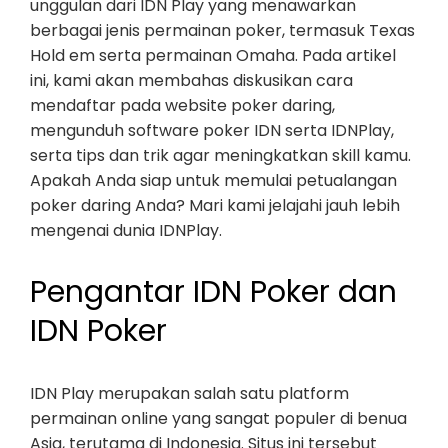
unggulan dari IDN Play yang menawarkan
berbagai jenis permainan poker, termasuk Texas
Hold em serta permainan Omaha. Pada artikel
ini, kami akan membahas diskusikan cara
mendaftar pada website poker daring,
mengunduh software poker IDN serta IDNPlay,
serta tips dan trik agar meningkatkan skill kamu.
Apakah Anda siap untuk memulai petualangan
poker daring Anda? Mari kami jelajahi jauh lebih
mengenai dunia IDNPlay.
Pengantar IDN Poker dan
IDN Poker
IDN Play merupakan salah satu platform
permainan online yang sangat populer di benua
Asia, terutama di Indonesia. Situs ini tersebut