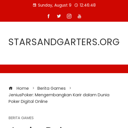
Skip
Sunday, August 9
12:46:48
to
content
STARSANDGARTERS.ORG
Home
Berita Games
JeniusPoker: Mengembangkan Karir dalam Dunia
Poker Digital Online
BERITA GAMES