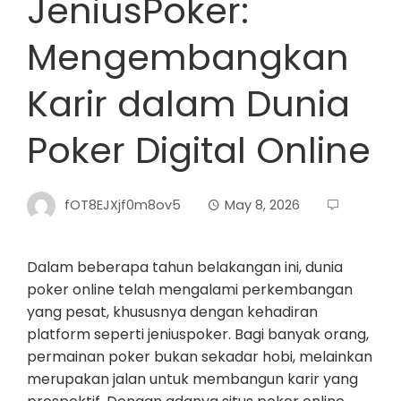
JeniusPoker:
Mengembangkan
Karir dalam Dunia
Poker Digital Online
fOT8EJXjf0m8ov5
May 8, 2026
Dalam beberapa tahun belakangan ini, dunia
poker online telah mengalami perkembangan
yang pesat, khususnya dengan kehadiran
platform seperti jeniuspoker. Bagi banyak orang,
permainan poker bukan sekadar hobi, melainkan
merupakan jalan untuk membangun karir yang