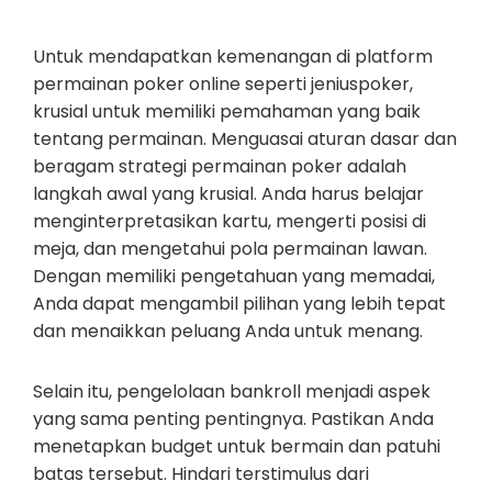
Untuk mendapatkan kemenangan di platform
permainan poker online seperti jeniuspoker,
krusial untuk memiliki pemahaman yang baik
tentang permainan. Menguasai aturan dasar dan
beragam strategi permainan poker adalah
langkah awal yang krusial. Anda harus belajar
menginterpretasikan kartu, mengerti posisi di
meja, dan mengetahui pola permainan lawan.
Dengan memiliki pengetahuan yang memadai,
Anda dapat mengambil pilihan yang lebih tepat
dan menaikkan peluang Anda untuk menang.
Selain itu, pengelolaan bankroll menjadi aspek
yang sama penting pentingnya. Pastikan Anda
menetapkan budget untuk bermain dan patuhi
batas tersebut. Hindari terstimulus dari