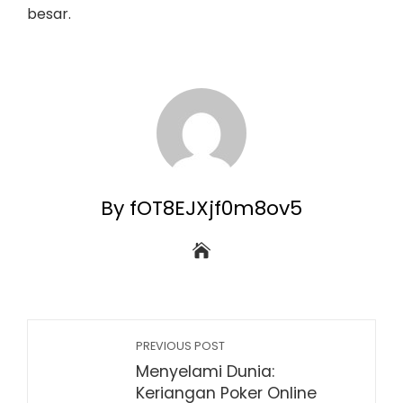
besar.
By fOT8EJXjf0m8ov5
PREVIOUS POST
Menyelami Dunia:
Keriangan Poker Online