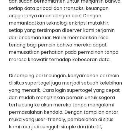
dan sudah berkomitmen untuk menjamin bahwa
setiap data pribadi dan transaksi keuangan
anggotanya aman dengan baik. Dengan
memanfaatkan teknologi enkripsi mutakhir,
setiap yang tersimpan di server kami terjamin
dari ancaman luar. Hal ini memberikan rasa
tenang bagi pemain bahwa mereka dapat
memusatkan perhatian pada permainan tanpa
merasa khawatir terhadap kebocoran data.
Di samping perlindungan, kenyamanan bermain
di situs supertogel juga menjadi sebuah kelebihan
yang menarik. Cara login supertogel yang cepat
dan mudah mengizinkan pemain untuk segera
terhubung ke akun mereka tanpa mengalami
permasalahan kendala. Dengan tampilan antar
muka yang user-friendly, pembelahan di situs
kami menjadi sungguh simple dan intuitif,