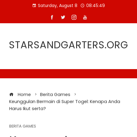
Skip
Saturday, August 8
08:45:50
to
content
STARSANDGARTERS.ORG
Home
Berita Games
Keunggulan Bermain di Super Togel: Kenapa Anda
Harus Ikut serta?
BERITA GAMES