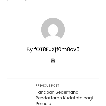
By fOT8EJXjf0m8ov5
PREVIOUS POST
Tahapan Sederhana
Pendaftaran Kudatoto bagi
Pemula