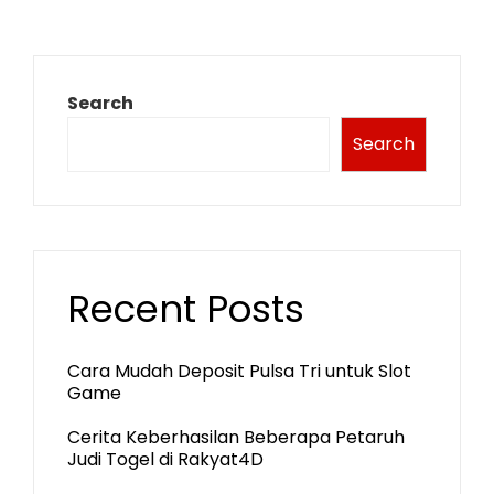
Search
Search
Recent Posts
Cara Mudah Deposit Pulsa Tri untuk Slot
Game
Cerita Keberhasilan Beberapa Petaruh
Judi Togel di Rakyat4D