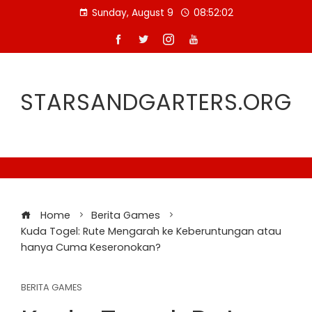
Skip
Sunday, August 9
08:52:02
to
content
STARSANDGARTERS.ORG
Home
Berita Games
Kuda Togel: Rute Mengarah ke Keberuntungan atau
hanya Cuma Keseronokan?
BERITA GAMES