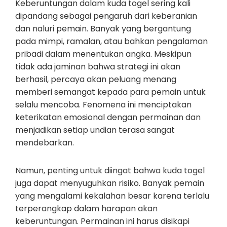
Keberuntungan dalam kuda togel sering kali
dipandang sebagai pengaruh dari keberanian
dan naluri pemain. Banyak yang bergantung
pada mimpi, ramalan, atau bahkan pengalaman
pribadi dalam menentukan angka. Meskipun
tidak ada jaminan bahwa strategi ini akan
berhasil, percaya akan peluang menang
memberi semangat kepada para pemain untuk
selalu mencoba. Fenomena ini menciptakan
keterikatan emosional dengan permainan dan
menjadikan setiap undian terasa sangat
mendebarkan.
Namun, penting untuk diingat bahwa kuda togel
juga dapat menyuguhkan risiko. Banyak pemain
yang mengalami kekalahan besar karena terlalu
terperangkap dalam harapan akan
keberuntungan. Permainan ini harus disikapi