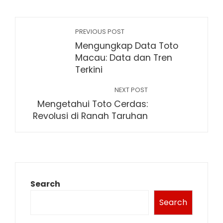
PREVIOUS POST
Mengungkap Data Toto
Macau: Data dan Tren
Terkini
NEXT POST
Mengetahui Toto Cerdas:
Revolusi di Ranah Taruhan
Search
Search