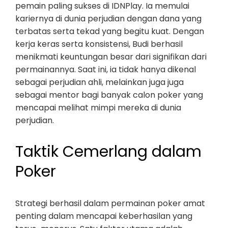
pemain paling sukses di IDNPlay. Ia memulai
kariernya di dunia perjudian dengan dana yang
terbatas serta tekad yang begitu kuat. Dengan
kerja keras serta konsistensi, Budi berhasil
menikmati keuntungan besar dari signifikan dari
permainannya. Saat ini, ia tidak hanya dikenal
sebagai perjudian ahli, melainkan juga juga
sebagai mentor bagi banyak calon poker yang
mencapai melihat mimpi mereka di dunia
perjudian.
Taktik Cemerlang dalam
Poker
Strategi berhasil dalam permainan poker amat
penting dalam mencapai keberhasilan yang