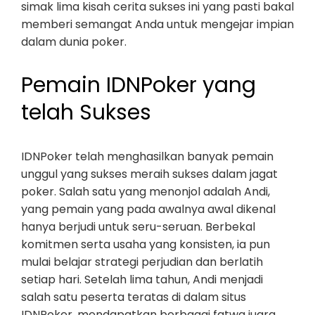
simak lima kisah cerita sukses ini yang pasti bakal
memberi semangat Anda untuk mengejar impian
dalam dunia poker.
Pemain IDNPoker yang
telah Sukses
IDNPoker telah menghasilkan banyak pemain
unggul yang sukses meraih sukses dalam jagat
poker. Salah satu yang menonjol adalah Andi,
yang pemain yang pada awalnya awal dikenal
hanya berjudi untuk seru-seruan. Berbekal
komitmen serta usaha yang konsisten, ia pun
mulai belajar strategi perjudian dan berlatih
setiap hari. Setelah lima tahun, Andi menjadi
salah satu peserta teratas di dalam situs
IDNPoker, mendapatkan berbagai fatwa juara