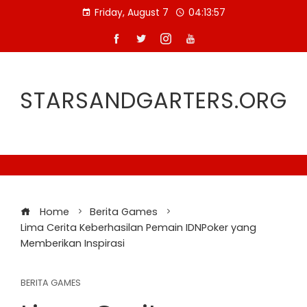
Skip
Friday, August 7
04:13:57
to
content
STARSANDGARTERS.ORG
Home
Berita Games
Lima Cerita Keberhasilan Pemain IDNPoker yang
Memberikan Inspirasi
BERITA GAMES