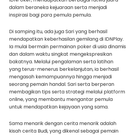
dalam beraneka kejuaraan serta menjadi
inspirasi bagi para pemula pemula.
Di samping itu, ada juga Sari yang berhasil
mendapatkan keberhasilan gemilang di IDNPlay.
Ia mulai bermain permainan poker di usia dinamis
dan dalam waktu singkat mengekspresikan
bakatnya. Melalui pengalaman serta latihan
yang terus-menerus berkelanjutan, ia berhasil
mengasah kemampuannya hingga menjadi
seorang pemain handal. Sari serta berperan
membagikan tips serta strategi melalui platform
online, yang membantu mengantar pemula
untuk mendapatkan kejayaan yang sama.
Sama menarik dengan cerita menarik adalah
kisah cerita Budi, yang dikenal sebagai pemain