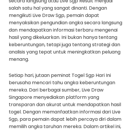
secara langsung atau Live Sgp Result menjadi
salah satu hal yang sangat dinanti. Dengan
mengikuti Live Draw Sgp, pemain dapat
menyaksikan pengundian angka secara langsung
dan mendapatkan informasi terbaru mengenai
hasil yang dikeluarkan. Ini bukan hanya tentang
keberuntungan, tetapi juga tentang strategi dan
analisis yang tepat untuk meningkatkan peluang
menang.
Setiap hari, jutaan peminat Togel Sgp Hari Ini
berusaha mencari tahu angka keberuntungan
mereka. Dari berbagai sumber, Live Draw
Singapore menyediakan platform yang
transparan dan akurat untuk mendapatkan hasil
togel. Dengan memanfaatkan informasi dari Live
Sgp, para pemain dapat lebih percaya diri dalam
memilih angka taruhan mereka. Dalam artikel ini,