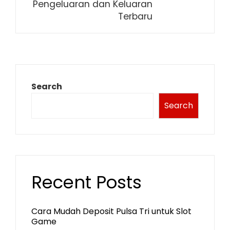
Pengeluaran dan Keluaran
Terbaru
Search
Search
Recent Posts
Cara Mudah Deposit Pulsa Tri untuk Slot
Game