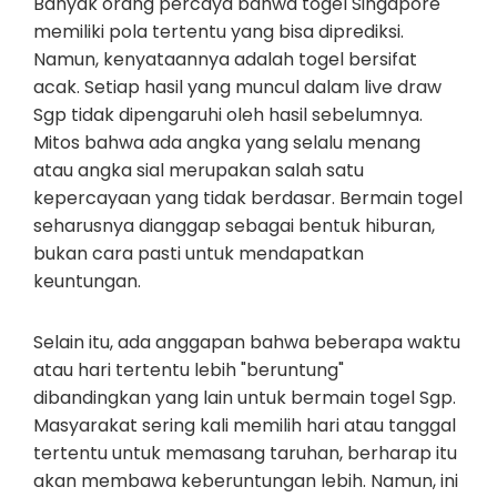
Banyak orang percaya bahwa togel Singapore
memiliki pola tertentu yang bisa diprediksi.
Namun, kenyataannya adalah togel bersifat
acak. Setiap hasil yang muncul dalam live draw
Sgp tidak dipengaruhi oleh hasil sebelumnya.
Mitos bahwa ada angka yang selalu menang
atau angka sial merupakan salah satu
kepercayaan yang tidak berdasar. Bermain togel
seharusnya dianggap sebagai bentuk hiburan,
bukan cara pasti untuk mendapatkan
keuntungan.
Selain itu, ada anggapan bahwa beberapa waktu
atau hari tertentu lebih "beruntung"
dibandingkan yang lain untuk bermain togel Sgp.
Masyarakat sering kali memilih hari atau tanggal
tertentu untuk memasang taruhan, berharap itu
akan membawa keberuntungan lebih. Namun, ini