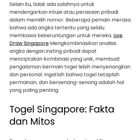
Selain itu, tidak ada salahnya untuk
mendengarkan intuisi atau perasaan pribadi
dalam memilih nomor. Beberapa pemain merasa
bahwa ada angka tertentu yang selalu
membawa keberuntungan untuk mereka.
Live
Draw Singapore
Mengkombinasikan analisis
angka dengan insting pribadi dapat
menciptakan kombinasi yang unik, membuat
pengalaman bermain togel lebih menyenangkan
dan personal. Ingatlah bahwa togel tetaplah
permainan, dan bersenang-senang adalah hal
yang paling penting.
Togel Singapore: Fakta
dan Mitos