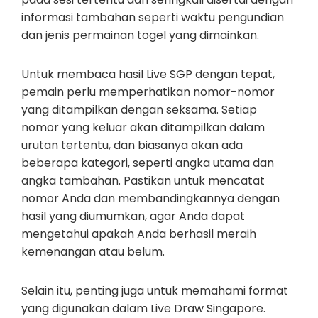
informasi tambahan seperti waktu pengundian
dan jenis permainan togel yang dimainkan.
Untuk membaca hasil Live SGP dengan tepat,
pemain perlu memperhatikan nomor-nomor
yang ditampilkan dengan seksama. Setiap
nomor yang keluar akan ditampilkan dalam
urutan tertentu, dan biasanya akan ada
beberapa kategori, seperti angka utama dan
angka tambahan. Pastikan untuk mencatat
nomor Anda dan membandingkannya dengan
hasil yang diumumkan, agar Anda dapat
mengetahui apakah Anda berhasil meraih
kemenangan atau belum.
Selain itu, penting juga untuk memahami format
yang digunakan dalam Live Draw Singapore.