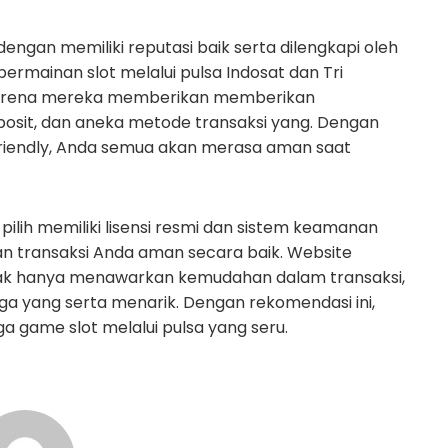
dengan memiliki reputasi baik serta dilengkapi oleh
ermainan slot melalui pulsa Indosat dan Tri
 karena mereka memberikan memberikan
sit, dan aneka metode transaksi yang. Dengan
iendly, Anda semua akan merasa aman saat
pilih memiliki lisensi resmi dan sistem keamanan
dan transaksi Anda aman secara baik. Website
idak hanya menawarkan kemudahan dalam transaksi,
ga yang serta menarik. Dengan rekomendasi ini,
a game slot melalui pulsa yang seru.