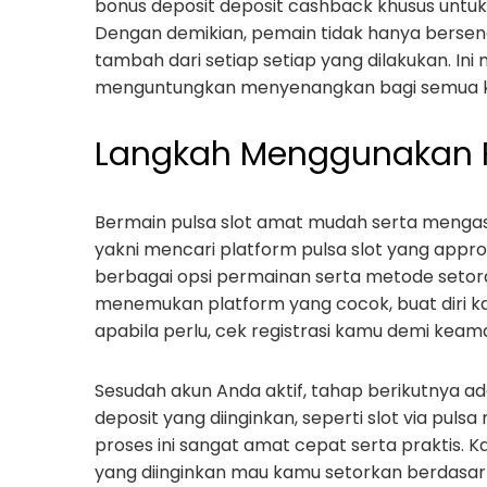
bonus deposit deposit cashback khusus untu
Dengan demikian, pemain tidak hanya berse
tambah dari setiap setiap yang dilakukan. Ini 
menguntungkan menyenangkan bagi semua k
Langkah Menggunakan P
Bermain pulsa slot amat mudah serta mengas
yakni mencari platform pulsa slot yang appro
berbagai opsi permainan serta metode setor
menemukan platform yang cocok, buat diri ka
apabila perlu, cek registrasi kamu demi ke
Sesudah akun Anda aktif, tahap berikutnya ad
deposit yang diinginkan, seperti slot via puls
proses ini sangat amat cepat serta praktis. 
yang diinginkan mau kamu setorkan berdasark