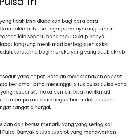
ulsa Tri
ang tidak bisa diabaikan bagi para para
kan saldo pulsa sebagai pembayaran, pemain
metode lain seperti bank atau. Cukup hanya
pat langsung menikmati berbagai jenis slot
udah, terutama bagi mereka yang yang tidak akrab
i prosedur yang cepat. Setelah melaksanakan deposit
npa berlama-lama menunggu. Situs pulsa pulsa yang
n yang responsif, maka pemain bisa menikmati
alah merupakan keuntungan besar dalam dunia
gat sangat dihargai.
s dan dan bonus menarik yang yang sering kali
 Pulsa. Banyak situs situs slot yang menawarkan