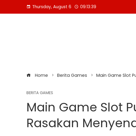
Skip
Thursday, August 6
09:13:40
to
content
Home
Berita Games
Main Game Slot P
BERITA GAMES
Main Game Slot P
Rasakan Menyena