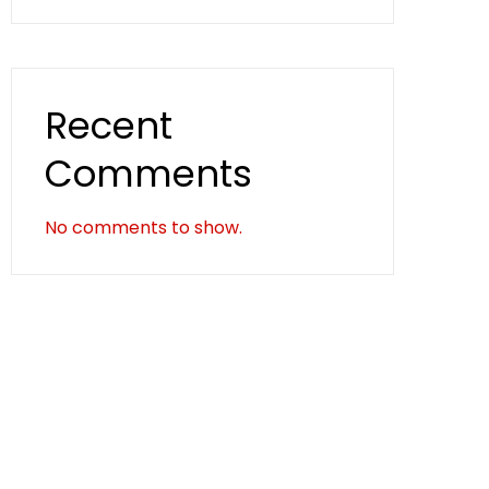
Recent
Comments
No comments to show.