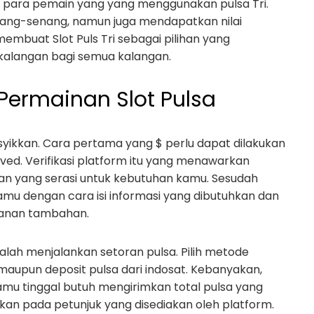
k para pemain yang yang menggunakan pulsa Tri.
nang-senang, namun juga mendapatkan nilai
membuat Slot Puls Tri sebagai pilihan yang
alangan bagi semua kalangan.
ermainan Slot Pulsa
yikkan. Cara pertama yang $ perlu dapat dilakukan
ved. Verifikasi platform itu yang menawarkan
an yang serasi untuk kebutuhan kamu. Sesudah
mu dengan cara isi informasi yang dibutuhkan dan
amanan tambahan.
alah menjalankan setoran pulsa. Pilih metode
a maupun deposit pulsa dari indosat. Kebanyakan,
Kamu tinggal butuh mengirimkan total pulsa yang
an pada petunjuk yang disediakan oleh platform.