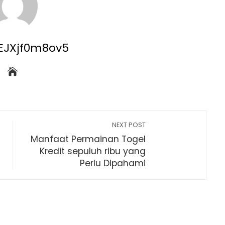
8EJXjf0m8ov5
NEXT POST
Manfaat Permainan Togel
Kredit sepuluh ribu yang
Perlu Dipahami