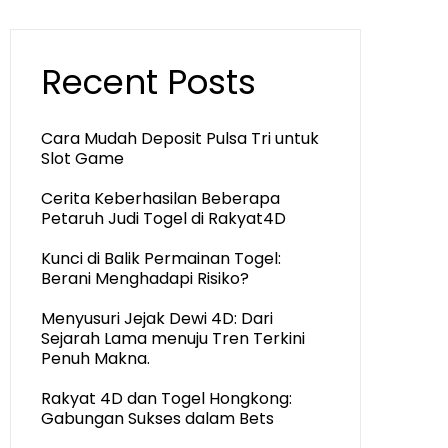
Recent Posts
Cara Mudah Deposit Pulsa Tri untuk
Slot Game
Cerita Keberhasilan Beberapa
Petaruh Judi Togel di Rakyat4D
Kunci di Balik Permainan Togel:
Berani Menghadapi Risiko?
Menyusuri Jejak Dewi 4D: Dari
Sejarah Lama menuju Tren Terkini
Penuh Makna.
Rakyat 4D dan Togel Hongkong:
Gabungan Sukses dalam Bets