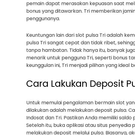
pemain dapat merasakan kepuasan saat melak
bonus yang ditawarkan. Tri memberikan jamin
penggunanya.
Keuntungan lain dari slot pulsa Tri adalah k
pulsa Tri sangat cepat dan tidak ribet, sehi
tanpa hambatan. Tidak hanya itu, banyak ju
menarik untuk pengguna Tri, seperti bonus 
keunggulan ini, Tri menjadi pilihan yang ideal b
Cara Lakukan Deposit Pu
Untuk memulai pengalaman bermain slot ya
dilakukan adalah melakukan deposit pulsa. 
Indosat dan Tri. Pastikan Anda memiliki sald
Setelah itu, buka aplikasi atau situs penyedia
melakukan deposit melalui pulsa. Biasanya, ak