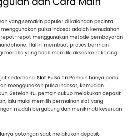
nggulan dan Cara Main
anan yang semakin populer di kalangan pecinta
ri menggunakan pulsa Indosat adalah kemudahan
rlu repot-repot menggunakan metode pembayaran
i handphone. Hal ini membuat proses bermain
gi mereka yang tidak memiliki akses ke rekening
ngat sederhana.
Slot Pulsa Tri
Pemain hanya perlu
ran menggunakan pulsa Indosat, kemudian
kun. Setelah itu, pemain cukup melakukan deposit
n, lalu mulai memilih permainan slot yang
t dengan mudah bergabung dan menikmati keseruan
adanya potongan saat melakukan deposit