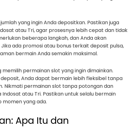
jumlah yang ingin Anda depositkan. Pastikan juga
dosat atau Tri, agar prosesnya lebih cepat dan tidak
emerlukan beberapa langkah, dan Anda akan
 Jika ada promosi atau bonus terkait deposit pulsa,
laman bermain Anda semakin maksimal.
g memilih permainan slot yang ingin dimainkan.
posit, Anda dapat bermain lebih fleksibel tanpa
 Nikmati permainan slot tanpa potongan dan
dosat atau Tri. Pastikan untuk selalu bermain
ap momen yang ada.
an: Apa Itu dan