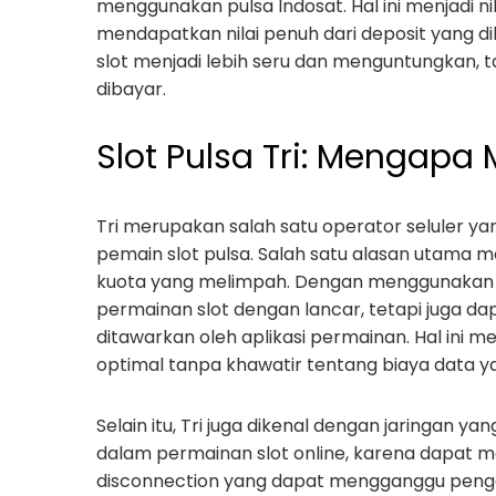
menggunakan pulsa Indosat. Hal ini menjadi ni
mendapatkan nilai penuh dari deposit yang 
slot menjadi lebih seru dan menguntungkan,
dibayar.
Slot Pulsa Tri: Mengapa 
Tri merupakan salah satu operator seluler 
pemain slot pulsa. Salah satu alasan utama m
kuota yang melimpah. Dengan menggunakan sl
permainan slot dengan lancar, tetapi juga da
ditawarkan oleh aplikasi permainan. Hal ini
optimal tanpa khawatir tentang biaya data
Selain itu, Tri juga dikenal dengan jaringan y
dalam permainan slot online, karena dapat 
disconnection yang dapat mengganggu penga