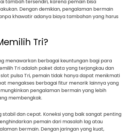
lai tambah tersendiri, karena pemain bisa
dilakukan. Dengan demikian, pengalaman bermain
 tanpa khawatir adanya biaya tambahan yang harus
Memilih Tri?
yang menawarkan berbagai keuntungan bagi para
emilih Tri adalah paket data yang terjangkau dan
ot pulsa Tri, pemain tidak hanya dapat menikmati
pat mengakses berbagai fitur menarik lainnya yang
 memungkinkan pengalaman bermain yang lebih
 yang membengkak.
ang stabil dan cepat. Koneksi yang baik sangat penting
menghindarkan pemain dari masalah lag atau
laman bermain. Dengan jaringan yang kuat,