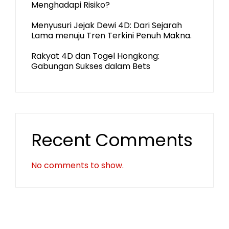
Menghadapi Risiko?
Menyusuri Jejak Dewi 4D: Dari Sejarah
Lama menuju Tren Terkini Penuh Makna.
Rakyat 4D dan Togel Hongkong:
Gabungan Sukses dalam Bets
Recent Comments
No comments to show.