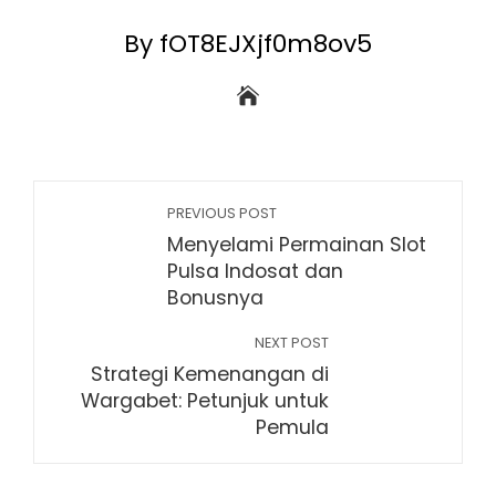
By fOT8EJXjf0m8ov5
PREVIOUS POST
Menyelami Permainan Slot
Pulsa Indosat dan
Bonusnya
NEXT POST
Strategi Kemenangan di
Wargabet: Petunjuk untuk
Pemula