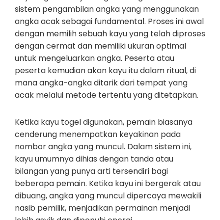
sistem pengambilan angka yang menggunakan
angka acak sebagai fundamental. Proses ini awal
dengan memilih sebuah kayu yang telah diproses
dengan cermat dan memiliki ukuran optimal
untuk mengeluarkan angka. Peserta atau
peserta kemudian akan kayu itu dalam ritual, di
mana angka-angka ditarik dari tempat yang
acak melalui metode tertentu yang ditetapkan.
Ketika kayu togel digunakan, pemain biasanya
cenderung menempatkan keyakinan pada
nombor angka yang muncul. Dalam sistem ini,
kayu umumnya dihias dengan tanda atau
bilangan yang punya arti tersendiri bagi
beberapa pemain. Ketika kayu ini bergerak atau
dibuang, angka yang muncul dipercaya mewakili
nasib pemilik, menjadikan permainan menjadi