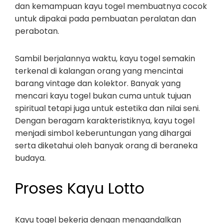
dan kemampuan kayu togel membuatnya cocok
untuk dipakai pada pembuatan peralatan dan
perabotan.
Sambil berjalannya waktu, kayu togel semakin
terkenal di kalangan orang yang mencintai
barang vintage dan kolektor. Banyak yang
mencari kayu togel bukan cuma untuk tujuan
spiritual tetapi juga untuk estetika dan nilai seni.
Dengan beragam karakteristiknya, kayu togel
menjadi simbol keberuntungan yang dihargai
serta diketahui oleh banyak orang di beraneka
budaya.
Proses Kayu Lotto
Kayu togel bekerja dengan mengandalkan