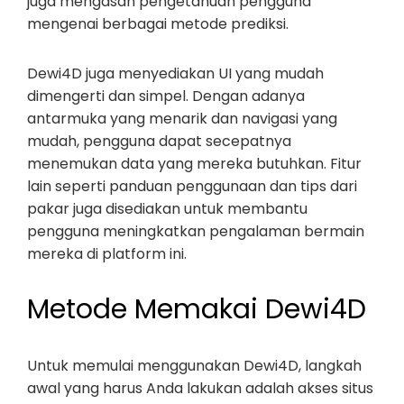
juga mengasah pengetahuan pengguna
mengenai berbagai metode prediksi.
Dewi4D juga menyediakan UI yang mudah
dimengerti dan simpel. Dengan adanya
antarmuka yang menarik dan navigasi yang
mudah, pengguna dapat secepatnya
menemukan data yang mereka butuhkan. Fitur
lain seperti panduan penggunaan dan tips dari
pakar juga disediakan untuk membantu
pengguna meningkatkan pengalaman bermain
mereka di platform ini.
Metode Memakai Dewi4D
Untuk memulai menggunakan Dewi4D, langkah
awal yang harus Anda lakukan adalah akses situs