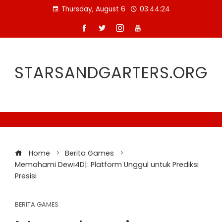
Skip
Thursday, August 6
03:44:24
to
content
STARSANDGARTERS.ORG
Home
Berita Games
Memahami Dewi4D|: Platform Unggul untuk Prediksi
Presisi
BERITA GAMES