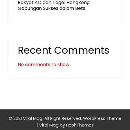
Rakyat 4D dan Togel Hongkong:
Gabungan Sukses dalam Bets
Recent Comments
No comments to show.
© 2021 Viral Mag. All Right Reserved.
WordPress Theme
|
Viral Mag
by HashThemes