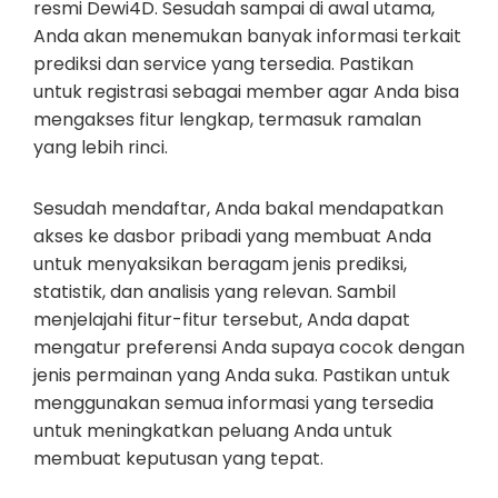
resmi Dewi4D. Sesudah sampai di awal utama,
Anda akan menemukan banyak informasi terkait
prediksi dan service yang tersedia. Pastikan
untuk registrasi sebagai member agar Anda bisa
mengakses fitur lengkap, termasuk ramalan
yang lebih rinci.
Sesudah mendaftar, Anda bakal mendapatkan
akses ke dasbor pribadi yang membuat Anda
untuk menyaksikan beragam jenis prediksi,
statistik, dan analisis yang relevan. Sambil
menjelajahi fitur-fitur tersebut, Anda dapat
mengatur preferensi Anda supaya cocok dengan
jenis permainan yang Anda suka. Pastikan untuk
menggunakan semua informasi yang tersedia
untuk meningkatkan peluang Anda untuk
membuat keputusan yang tepat.