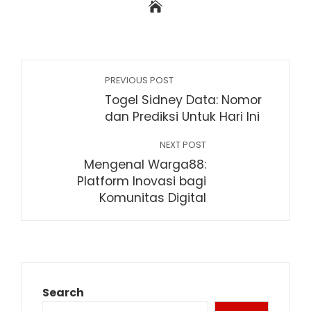
PREVIOUS POST
Togel Sidney Data: Nomor
dan Prediksi Untuk Hari Ini
NEXT POST
Mengenal Warga88:
Platform Inovasi bagi
Komunitas Digital
Search