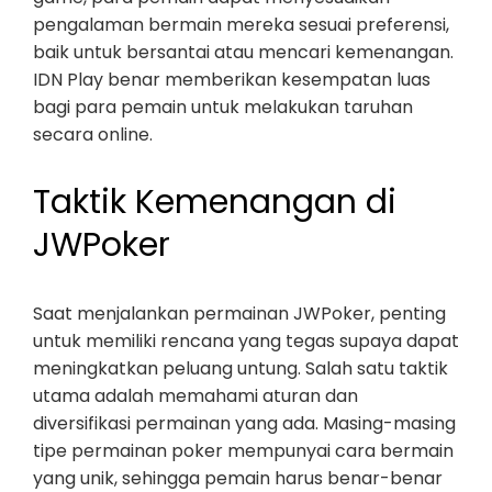
pengalaman bermain mereka sesuai preferensi,
baik untuk bersantai atau mencari kemenangan.
IDN Play benar memberikan kesempatan luas
bagi para pemain untuk melakukan taruhan
secara online.
Taktik Kemenangan di
JWPoker
Saat menjalankan permainan JWPoker, penting
untuk memiliki rencana yang tegas supaya dapat
meningkatkan peluang untung. Salah satu taktik
utama adalah memahami aturan dan
diversifikasi permainan yang ada. Masing-masing
tipe permainan poker mempunyai cara bermain
yang unik, sehingga pemain harus benar-benar