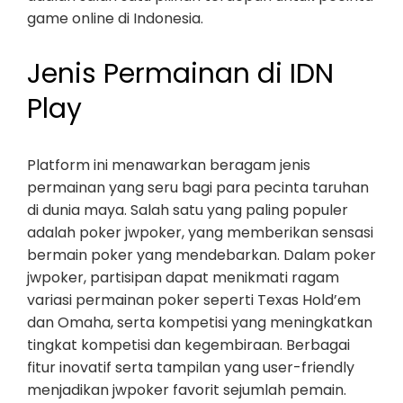
game online di Indonesia.
Jenis Permainan di IDN
Play
Platform ini menawarkan beragam jenis
permainan yang seru bagi para pecinta taruhan
di dunia maya. Salah satu yang paling populer
adalah poker jwpoker, yang memberikan sensasi
bermain poker yang mendebarkan. Dalam poker
jwpoker, partisipan dapat menikmati ragam
variasi permainan poker seperti Texas Hold’em
dan Omaha, serta kompetisi yang meningkatkan
tingkat kompetisi dan kegembiraan. Berbagai
fitur inovatif serta tampilan yang user-friendly
menjadikan jwpoker favorit sejumlah pemain.