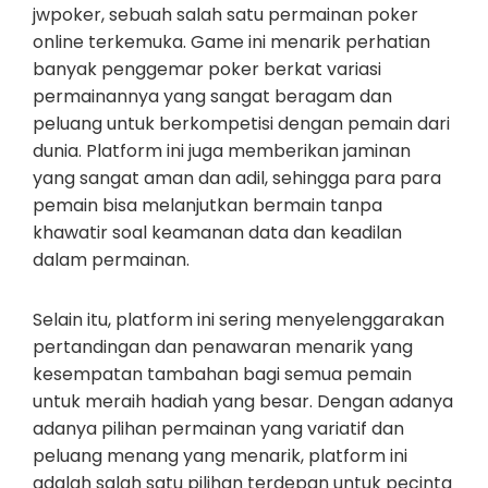
jwpoker, sebuah salah satu permainan poker
online terkemuka. Game ini menarik perhatian
banyak penggemar poker berkat variasi
permainannya yang sangat beragam dan
peluang untuk berkompetisi dengan pemain dari
dunia. Platform ini juga memberikan jaminan
yang sangat aman dan adil, sehingga para para
pemain bisa melanjutkan bermain tanpa
khawatir soal keamanan data dan keadilan
dalam permainan.
Selain itu, platform ini sering menyelenggarakan
pertandingan dan penawaran menarik yang
kesempatan tambahan bagi semua pemain
untuk meraih hadiah yang besar. Dengan adanya
adanya pilihan permainan yang variatif dan
peluang menang yang menarik, platform ini
adalah salah satu pilihan terdepan untuk pecinta