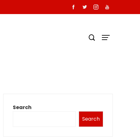
Search
Search