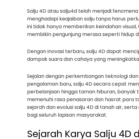
Salju 4D atau salju4d telah menjadi fenomena 
menghadapi keajaiban salju tanpa harus perlu
ini tidak hanya memberikan keindahan visual
membikin pengunjung merasa seperti hidup d
Dengan inovasi terbaru, salju 4D dapat mencipt
dampak suara dan cahaya yang meningkatka
Sejalan dengan perkembangan teknologi da
pengalaman baru, salju 4D secara cepat menja
perbelanjaan hingga taman hiburan, banyak 
memenuhi rasa penasaran dan hasrat para tamu
sejarah dan evolusi salju 4D di tanah air, se
bagi seluruh lapisan masyarakat.
Sejarah Karya Salju 4D 