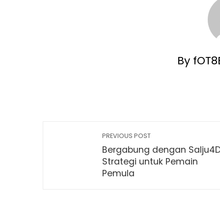
By fOT
PREVIOUS POST
Bergabung dengan Salju4D
Strategi untuk Pemain
Pemula