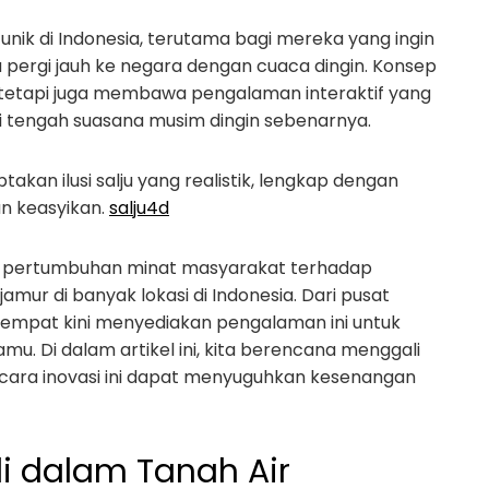
unik di Indonesia, terutama bagi mereka yang ingin
 pergi jauh ke negara dengan cuaca dingin. Konsep
, tetapi juga membawa pengalaman interaktif yang
i tengah suasana musim dingin sebenarnya.
akan ilusi salju yang realistik, lengkap dengan
n keasyikan.
salju4d
n pertumbuhan minat masyarakat terhadap
mur di banyak lokasi di Indonesia. Dari pusat
tempat kini menyediakan pengalaman ini untuk
. Di dalam artikel ini, kita berencana menggali
rta cara inovasi ini dapat menyuguhkan kesenangan
di dalam Tanah Air