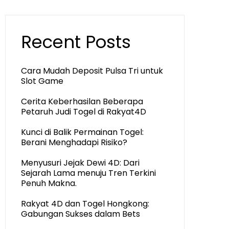
Recent Posts
Cara Mudah Deposit Pulsa Tri untuk
Slot Game
Cerita Keberhasilan Beberapa
Petaruh Judi Togel di Rakyat4D
Kunci di Balik Permainan Togel:
Berani Menghadapi Risiko?
Menyusuri Jejak Dewi 4D: Dari
Sejarah Lama menuju Tren Terkini
Penuh Makna.
Rakyat 4D dan Togel Hongkong:
Gabungan Sukses dalam Bets