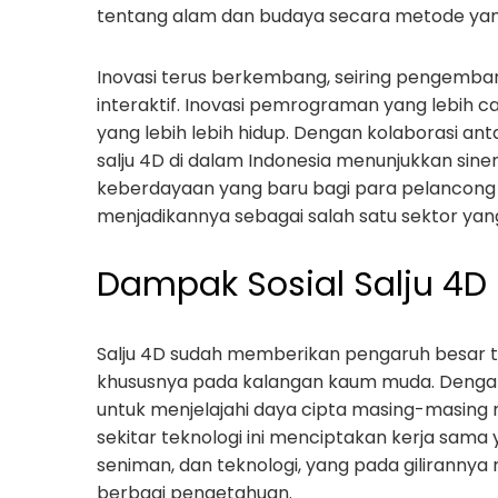
tentang alam dan budaya secara metode ya
Inovasi terus berkembang, seiring pengemb
interaktif. Inovasi pemrograman yang lebih 
yang lebih lebih hidup. Dengan kolaborasi antara
salju 4D di dalam Indonesia menunjukkan sin
keberdayaan yang baru bagi para pelancong
menjadikannya sebagai salah satu sektor yang
Dampak Sosial Salju 4D
Salju 4D sudah memberikan pengaruh besar t
khususnya pada kalangan kaum muda. Dengan 
untuk menjelajahi daya cipta masing-masing me
sekitar teknologi ini menciptakan kerja sama
seniman, dan teknologi, yang pada gilirann
berbagi pengetahuan.