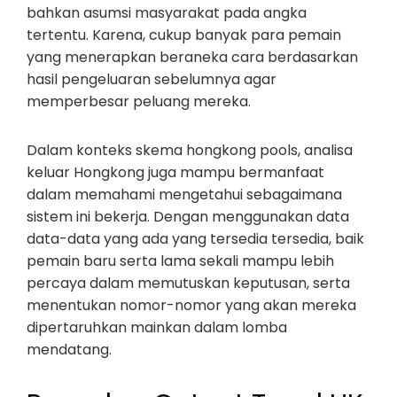
bahkan asumsi masyarakat pada angka
tertentu. Karena, cukup banyak para pemain
yang menerapkan beraneka cara berdasarkan
hasil pengeluaran sebelumnya agar
memperbesar peluang mereka.
Dalam konteks skema hongkong pools, analisa
keluar Hongkong juga mampu bermanfaat
dalam memahami mengetahui sebagaimana
sistem ini bekerja. Dengan menggunakan data
data-data yang ada yang tersedia tersedia, baik
pemain baru serta lama sekali mampu lebih
percaya dalam memutuskan keputusan, serta
menentukan nomor-nomor yang akan mereka
dipertaruhkan mainkan dalam lomba
mendatang.