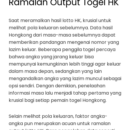
Ramalan Output Togel HK
Saat meramalkan hasil lotto HK, krusial untuk
melihat pola keluaran sebelumnya. Data hasil
Hongkong dari masa-masa sebelumnya dapat
memberikan pandangan mengenai nomor yang
lazim keluar. Beberapa penggila togel percaya
bahwa angka yang jarang keluar bisa
mempunyai kemungkinan lebih tinggi agar keluar
dalam masa depan, sedangkan yang lain
mengandalkan angka yang lazim muncul sebagai
opsi sendiri. Dengan demikian, penelaahan
informasi masa lalu menjadi tahap pertama yang
krusial bagi setiap pemain togel Hongkong.
Selain melihat pola keluaran, faktor angka-
angka pun merupakan acuan untuk ramalan