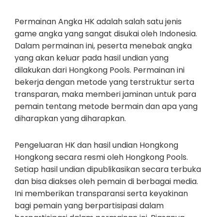
Permainan Angka HK adalah salah satu jenis
game angka yang sangat disukai oleh Indonesia.
Dalam permainan ini, peserta menebak angka
yang akan keluar pada hasil undian yang
dilakukan dari Hongkong Pools. Permainan ini
bekerja dengan metode yang terstruktur serta
transparan, maka memberi jaminan untuk para
pemain tentang metode bermain dan apa yang
diharapkan yang diharapkan.
Pengeluaran HK dan hasil undian Hongkong
Hongkong secara resmi oleh Hongkong Pools.
Setiap hasil undian dipublikasikan secara terbuka
dan bisa diakses oleh pemain di berbagai media.
Ini memberikan transparansi serta keyakinan
bagi pemain yang berpartisipasi dalam