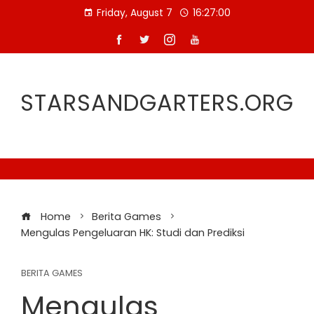
Skip
Friday, August 7
16:27:00
to
content
STARSANDGARTERS.ORG
Home
Berita Games
Mengulas Pengeluaran HK: Studi dan Prediksi
BERITA GAMES
Mengulas