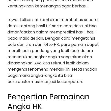
kemungkinan kemenangan agar berhasil.
Lewat tulisan ini, kami akan membahas secara
detail tentang hasil HK serta cara data ini bisa
dimanfaatkan dalam memprediksi hasil-hasil
pada masa depan. Dengan cara mengetahui
pola dan tren dari lotto HK, para pemain dapat
meraih poin pandang yang lebih baik dalam
menentukan angka-angka yang akan akan
dipasangkan. Ayo kita telusuri lebih dalam
mengenai fenomena menarik ini serta lihatlah
bagaimana angka-angka itu bisa
bertransformasi menjadi kesempatan.
Pengertian Permainan
Angka HK