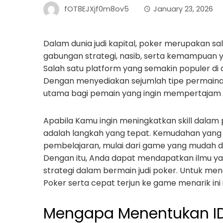
fOT8EJXjf0m8ov5
January 23, 2026
Dalam dunia judi kapital, poker merupakan sa
gabungan strategi, nasib, serta kemampuan 
Salah satu platform yang semakin populer di 
Dengan menyediakan sejumlah tipe permainan, d
utama bagi pemain yang ingin mempertajam ke
Apabila Kamu ingin meningkatkan skill dalam
adalah langkah yang tepat. Kemudahan yan
pembelajaran, mulai dari game yang mudah di
Dengan itu, Anda dapat mendapatkan ilm
strategi dalam bermain judi poker. Untuk me
Poker serta cepat terjun ke game menarik ini i
Mengapa Menentukan ID