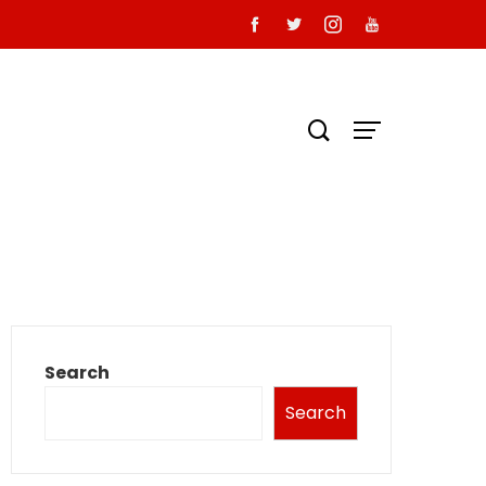
Search
Search