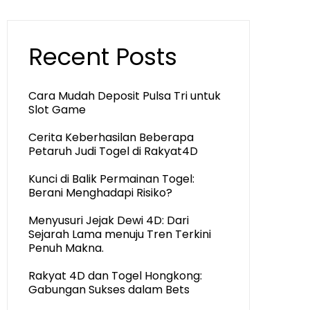
Recent Posts
Cara Mudah Deposit Pulsa Tri untuk
Slot Game
Cerita Keberhasilan Beberapa
Petaruh Judi Togel di Rakyat4D
Kunci di Balik Permainan Togel:
Berani Menghadapi Risiko?
Menyusuri Jejak Dewi 4D: Dari
Sejarah Lama menuju Tren Terkini
Penuh Makna.
Rakyat 4D dan Togel Hongkong:
Gabungan Sukses dalam Bets