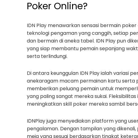
Poker Online?
IDN Play menawarkan sensasi bermain poker
teknologi pengaman yang canggih, setiap p
dan bermain di aneka tabel. IDN Play pun dike
yang siap membantu pemain sepanjang waktu.
serta terlindungi.
Di antara keunggulan IDN Play ialah variasi 
anekaragam macam permainan kartu serta per
memberikan peluang pemain untuk memperluas
yang paling sangat mereka sukai. Fleksibilitas
meningkatkan skill poker mereka sambil ber
IDNPlay juga menyediakan platform yang user
pengalaman. Dengan tampilan yang dikenali,
meja yang sesuai berdasarkan tingkat keter