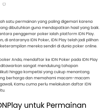
lah satu permainan yang paling digemari karena
yang dibutuhkan guna mendapatkan hasil yang baik.
antara penggemar poker ialah platform IDN Play.
i antaranya IDN Poker, IDN Play telah jadi pilihan
terampilan mereka sendiri di dunia poker online.
 poker Anda, mendaftar ke IDN Poker pada IDN Play
g ditawarkan sangat mendukung tahapan
ikuti hingga kompetisi yang cukup menantang.
u yang berharga dan memahami macam-macam
ngawali, Kamu cuma perlu melakukan daftar IDN
tu.
NPlay untuk Permainan