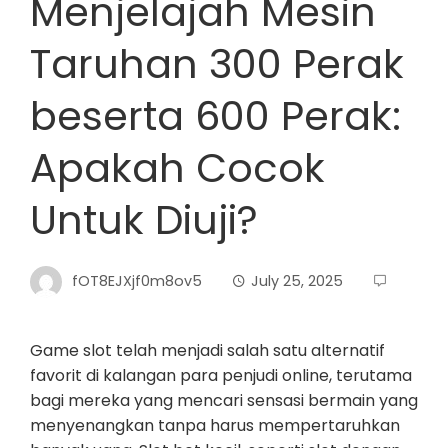
Menjelajah Mesin
Taruhan 300 Perak
beserta 600 Perak:
Apakah Cocok
Untuk Diuji?
fOT8EJXjf0m8ov5
July 25, 2025
Game slot telah menjadi salah satu alternatif
favorit di kalangan para penjudi online, terutama
bagi mereka yang mencari sensasi bermain yang
menyenangkan tanpa harus mempertaruhkan