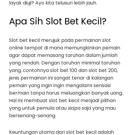
layak diuji? Ayo kita telusuri lebih jauh.
Apa Sih Slot Bet Kecil?
Slot bet kecil merujuk pada permainan slot
online tempat di mana memungkinkan pemain
agar dapat memasang taruhan dalam jumlah
yang rendah. Dengan taruhan minimal taruhan
yang, contohnya slot bet 100 dan slot bet 200,
jenis permainan ini sangat tenar di kalangan
pemain yang ingin ingin mengalami sensasi
bermain tanpa harus meluangkan banyak uang.
Hal ini membuat slot bet kecil menjadi pilihan
yang untuk pemula atau siapa saja yang mau
bersenang-senang.
Keuntungan utama dari slot bet kecil adalah