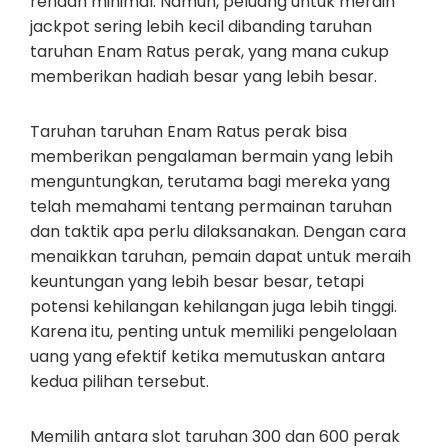
rendah minimal. Namun, peluang untuk meraih
jackpot sering lebih kecil dibanding taruhan
taruhan Enam Ratus perak, yang mana cukup
memberikan hadiah besar yang lebih besar.
Taruhan taruhan Enam Ratus perak bisa
memberikan pengalaman bermain yang lebih
menguntungkan, terutama bagi mereka yang
telah memahami tentang permainan taruhan
dan taktik apa perlu dilaksanakan. Dengan cara
menaikkan taruhan, pemain dapat untuk meraih
keuntungan yang lebih besar besar, tetapi
potensi kehilangan kehilangan juga lebih tinggi.
Karena itu, penting untuk memiliki pengelolaan
uang yang efektif ketika memutuskan antara
kedua pilihan tersebut.
Memilih antara slot taruhan 300 dan 600 perak