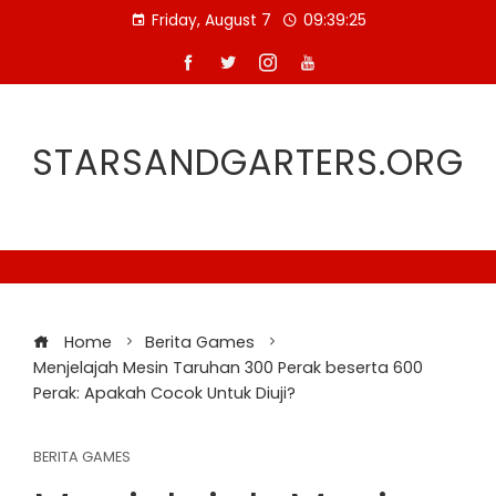
Skip
Friday, August 7
09:39:25
to
content
STARSANDGARTERS.ORG
Home
Berita Games
Menjelajah Mesin Taruhan 300 Perak beserta 600
Perak: Apakah Cocok Untuk Diuji?
BERITA GAMES