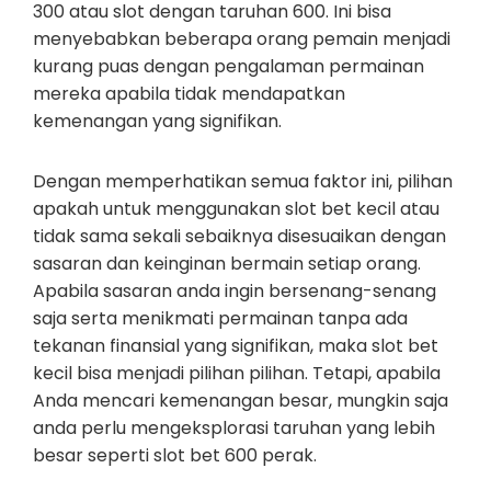
300 atau slot dengan taruhan 600. Ini bisa
menyebabkan beberapa orang pemain menjadi
kurang puas dengan pengalaman permainan
mereka apabila tidak mendapatkan
kemenangan yang signifikan.
Dengan memperhatikan semua faktor ini, pilihan
apakah untuk menggunakan slot bet kecil atau
tidak sama sekali sebaiknya disesuaikan dengan
sasaran dan keinginan bermain setiap orang.
Apabila sasaran anda ingin bersenang-senang
saja serta menikmati permainan tanpa ada
tekanan finansial yang signifikan, maka slot bet
kecil bisa menjadi pilihan pilihan. Tetapi, apabila
Anda mencari kemenangan besar, mungkin saja
anda perlu mengeksplorasi taruhan yang lebih
besar seperti slot bet 600 perak.