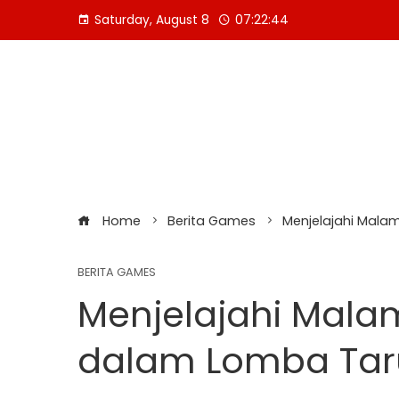
Skip
Saturday, August 8
07:22:45
to
content
Home
Berita Games
Menjelajahi Mala
BERITA GAMES
Menjelajahi Malam
dalam Lomba Ta