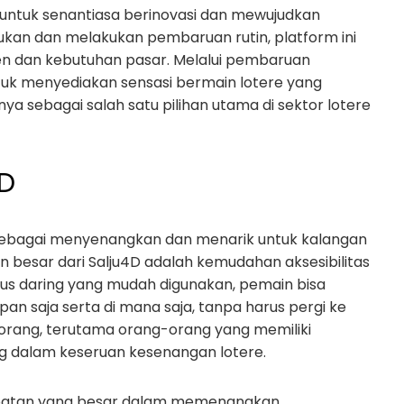
at untuk senantiasa berinovasi dan mewujudkan
an dan melakukan pembaruan rutin, platform ini
en dan kebutuhan pasar. Melalui pembaruan
uk menyediakan sensasi bermain lotere yang
ya sebagai salah satu pilihan utama di sektor lotere
4D
ebagai menyenangkan dan menarik untuk kalangan
besar dari Salju4D adalah kemudahan aksesibilitas
tus daring yang mudah digunakan, pemain bisa
 saja serta di mana saja, tanpa harus pergi ke
orang, terutama orang-orang yang memiliki
ng dalam keseruan kesenangan lotere.
empatan yang besar dalam memenangkan