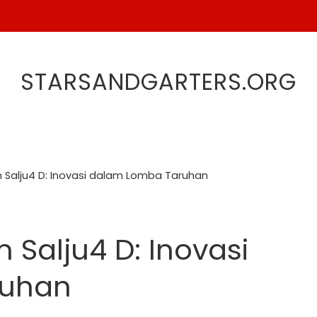
STARSANDGARTERS.ORG
m Salju4 D: Inovasi dalam Lomba Taruhan
 Salju4 D: Inovasi
ruhan