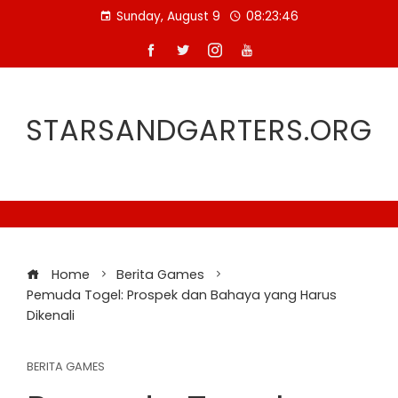
Skip
Sunday, August 9
08:23:46
to
content
STARSANDGARTERS.ORG
Home
Berita Games
Pemuda Togel: Prospek dan Bahaya yang Harus
Dikenali
BERITA GAMES