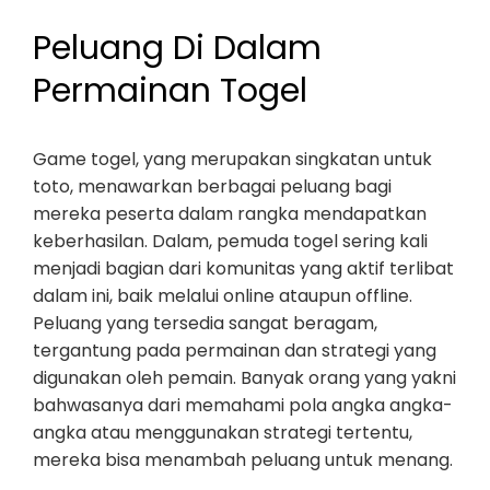
Peluang Di Dalam
Permainan Togel
Game togel, yang merupakan singkatan untuk
toto, menawarkan berbagai peluang bagi
mereka peserta dalam rangka mendapatkan
keberhasilan. Dalam, pemuda togel sering kali
menjadi bagian dari komunitas yang aktif terlibat
dalam ini, baik melalui online ataupun offline.
Peluang yang tersedia sangat beragam,
tergantung pada permainan dan strategi yang
digunakan oleh pemain. Banyak orang yang yakni
bahwasanya dari memahami pola angka angka-
angka atau menggunakan strategi tertentu,
mereka bisa menambah peluang untuk menang.