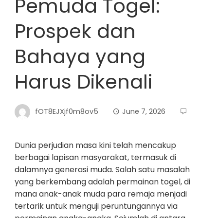
Pemuda Togel:
Prospek dan
Bahaya yang
Harus Dikenali
fOT8EJXjf0m8ov5
June 7, 2026
Dunia perjudian masa kini telah mencakup
berbagai lapisan masyarakat, termasuk di
dalamnya generasi muda. Salah satu masalah
yang berkembang adalah permainan togel, di
mana anak-anak muda para remaja menjadi
tertarik untuk menguji peruntungannya via