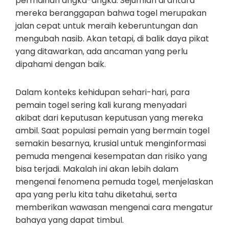
permainan angka-angka. Sejumlah di antara
mereka beranggapan bahwa togel merupakan
jalan cepat untuk meraih keberuntungan dan
mengubah nasib. Akan tetapi, di balik daya pikat
yang ditawarkan, ada ancaman yang perlu
dipahami dengan baik.
Dalam konteks kehidupan sehari-hari, para
pemain togel sering kali kurang menyadari
akibat dari keputusan keputusan yang mereka
ambil. Saat populasi pemain yang bermain togel
semakin besarnya, krusial untuk menginformasi
pemuda mengenai kesempatan dan risiko yang
bisa terjadi. Makalah ini akan lebih dalam
mengenai fenomena pemuda togel, menjelaskan
apa yang perlu kita tahu diketahui, serta
memberikan wawasan mengenai cara mengatur
bahaya yang dapat timbul.