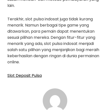
lain.
Terakhir, slot pulsa indosat juga tidak kurang
menarik. Namun berbagai tipe game yang
ditawarkan, para pemain dapat menentukan
sesuai pilihan mereka. Dengan fitur-fitur yang
menarik yang ada, slot pulsa indosat menjadi
salah satu pilihan yang menjanjikan bagi meraih
keberhasilan dengan ringan di dunia permainan
online.
Slot Deposit Pulsa