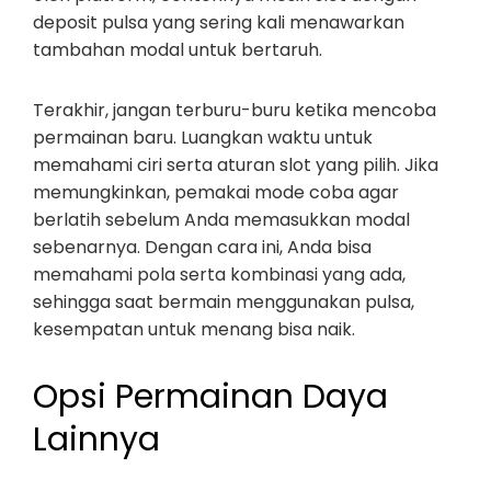
deposit pulsa yang sering kali menawarkan
tambahan modal untuk bertaruh.
Terakhir, jangan terburu-buru ketika mencoba
permainan baru. Luangkan waktu untuk
memahami ciri serta aturan slot yang pilih. Jika
memungkinkan, pemakai mode coba agar
berlatih sebelum Anda memasukkan modal
sebenarnya. Dengan cara ini, Anda bisa
memahami pola serta kombinasi yang ada,
sehingga saat bermain menggunakan pulsa,
kesempatan untuk menang bisa naik.
Opsi Permainan Daya
Lainnya