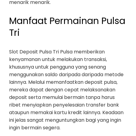
menarik menarik.
Manfaat Permainan Pulsa
Tri
Slot Deposit Pulsa Tri Pulsa memberikan
kenyamanan untuk melakukan transaksi,
khususnya untuk pengguna yang senang
menggunakan saldo daripada daripada metode
lainnya. Melalui memanfaatkan deposit pulsa,
mereka dapat dengan cepat melaksanakan
deposit serta memulai bermain tanpa harus
ribet menyiapkan penyelesaian transfer bank
ataupun memakai kartu kredit lainnya. Keadaan
ini jelas sangat menguntungkan bagi yang ingin
ingin bermain segera.