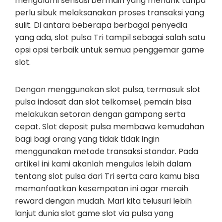
mengalami sensasi bermain yang menarik tanpa
perlu sibuk melaksanakan proses transaksi yang
sulit. Di antara beberapa berbagai penyedia
yang ada, slot pulsa Tri tampil sebagai salah satu
opsi opsi terbaik untuk semua penggemar game
slot.
Dengan menggunakan slot pulsa, termasuk slot
pulsa indosat dan slot telkomsel, pemain bisa
melakukan setoran dengan gampang serta
cepat. Slot deposit pulsa membawa kemudahan
bagi bagi orang yang tidak tidak ingin
menggunakan metode transaksi standar. Pada
artikel ini kami akanlah mengulas lebih dalam
tentang slot pulsa dari Tri serta cara kamu bisa
memanfaatkan kesempatan ini agar meraih
reward dengan mudah. Mari kita telusuri lebih
lanjut dunia slot game slot via pulsa yang