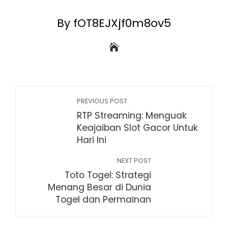
By fOT8EJXjf0m8ov5
PREVIOUS POST
RTP Streaming: Menguak
Keajaiban Slot Gacor Untuk
Hari Ini
NEXT POST
Toto Togel: Strategi
Menang Besar di Dunia
Togel dan Permainan