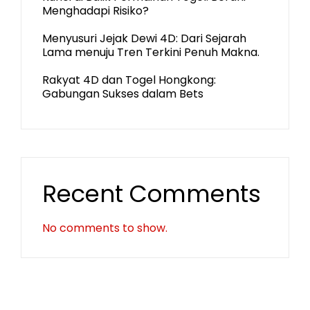
Menghadapi Risiko?
Menyusuri Jejak Dewi 4D: Dari Sejarah
Lama menuju Tren Terkini Penuh Makna.
Rakyat 4D dan Togel Hongkong:
Gabungan Sukses dalam Bets
Recent Comments
No comments to show.