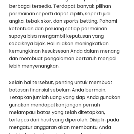
berbagai tersedia. Terdapat banyak pilihan
permainan seperti dapat dipilih, seperti judi
angka, tebak skor, dan sports betting. Pahami
ketentuan dan peluang setiap permainan
supaya bisa mengambil keputusan yang
sebaiknya bijak. Hal ini akan meningkatkan
kemungkinan kesuksesan Anda dalam menang
dan membuat pengalaman bertaruh menjadi
lebih menyenangkan.
Selain hal tersebut, penting untuk membuat
batasan finansial sebelum Anda bermain.
Tetapkan jumlah uang yang siap Anda gunakan
gunakan mendapatkan jangan pernah
melampaui batas yang telah ditetapkan,
terlepas dari hasil yang diperoleh. Disiplin pada
mengatur anggaran akan membantu Anda