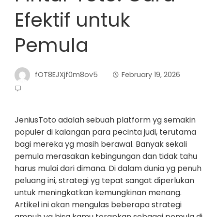
Efektif untuk
Pemula
fOT8EJXjf0m8ov5
February 19, 2026
JeniusToto adalah sebuah platform yg semakin
populer di kalangan para pecinta judi, terutama
bagi mereka yg masih berawal. Banyak sekali
pemula merasakan kebingungan dan tidak tahu
harus mulai dari dimana. Di dalam dunia yg penuh
peluang ini, strategi yg tepat sangat diperlukan
untuk meningkatkan kemungkinan menang.
Artikel ini akan mengulas beberapa strategi
ampuh yg bisa kamu terapkan sebagai pemula di