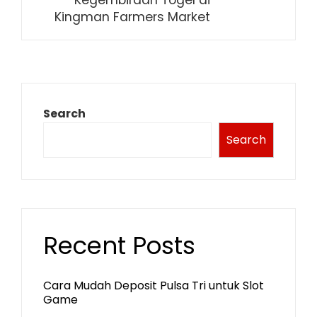
Kegembiraan Togel di
Kingman Farmers Market
Search
Search
Recent Posts
Cara Mudah Deposit Pulsa Tri untuk Slot
Game