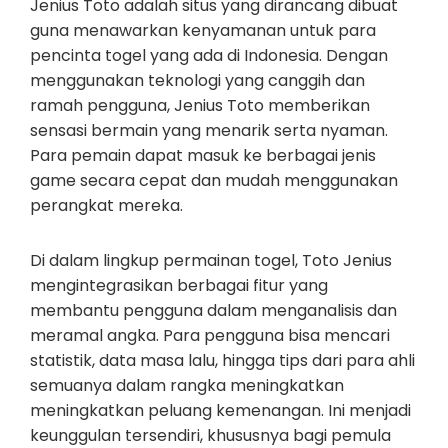
Jenius Toto adalah situs yang dirancang dibuat
guna menawarkan kenyamanan untuk para
pencinta togel yang ada di Indonesia. Dengan
menggunakan teknologi yang canggih dan
ramah pengguna, Jenius Toto memberikan
sensasi bermain yang menarik serta nyaman.
Para pemain dapat masuk ke berbagai jenis
game secara cepat dan mudah menggunakan
perangkat mereka.
Di dalam lingkup permainan togel, Toto Jenius
mengintegrasikan berbagai fitur yang
membantu pengguna dalam menganalisis dan
meramal angka. Para pengguna bisa mencari
statistik, data masa lalu, hingga tips dari para ahli
semuanya dalam rangka meningkatkan
meningkatkan peluang kemenangan. Ini menjadi
keunggulan tersendiri, khususnya bagi pemula