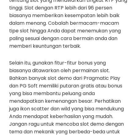
tentang slot yang menawarkan tingkat RTP yang
tinggi. Slot dengan RTP lebih dari 96 persen
biasanya memberikan kesempatan lebih baik
dalam menang. Cobalah bermacam-macam
tipe slot hingga Anda dapat menemukan yang
paling sesuai dengan cara bermain anda dan
memberi keuntungan terbaik.
Selain itu, gunakan fitur-fitur bonus yang
biasanya ditawarkan oleh permainan slot.
Bahkan banyak slot demo dari Pragmatic Play
dan PG Soft memiliki putaran gratis atau bonus
yang bisa membantu peluang anda
mendapatkan kemenangan besar. Perhatikan
juga ikon scatter dan wild yang bisa mendukung
Anda mendapat keberhasilan yang mudah.
Jangan ragu untuk mencoba slot demo dengan
tema dan mekanik yang berbeda-beda untuk