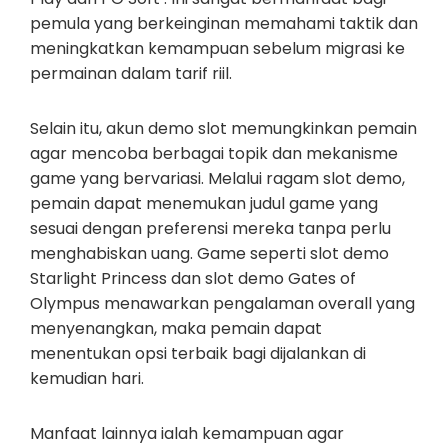
pemula yang berkeinginan memahami taktik dan
meningkatkan kemampuan sebelum migrasi ke
permainan dalam tarif riil.
Selain itu, akun demo slot memungkinkan pemain
agar mencoba berbagai topik dan mekanisme
game yang bervariasi. Melalui ragam slot demo,
pemain dapat menemukan judul game yang
sesuai dengan preferensi mereka tanpa perlu
menghabiskan uang. Game seperti slot demo
Starlight Princess dan slot demo Gates of
Olympus menawarkan pengalaman overall yang
menyenangkan, maka pemain dapat
menentukan opsi terbaik bagi dijalankan di
kemudian hari.
Manfaat lainnya ialah kemampuan agar