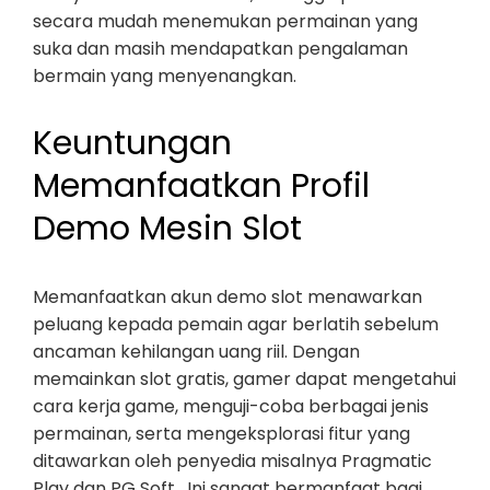
secara mudah menemukan permainan yang
suka dan masih mendapatkan pengalaman
bermain yang menyenangkan.
Keuntungan
Memanfaatkan Profil
Demo Mesin Slot
Memanfaatkan akun demo slot menawarkan
peluang kepada pemain agar berlatih sebelum
ancaman kehilangan uang riil. Dengan
memainkan slot gratis, gamer dapat mengetahui
cara kerja game, menguji-coba berbagai jenis
permainan, serta mengeksplorasi fitur yang
ditawarkan oleh penyedia misalnya Pragmatic
Play dan PG Soft . Ini sangat bermanfaat bagi