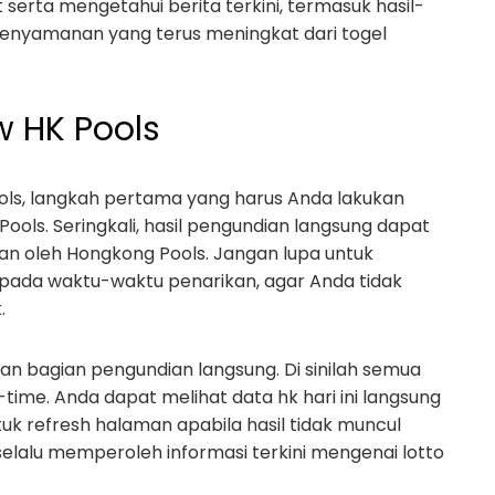
erta mengetahui berita terkini, termasuk hasil-
da kenyamanan yang terus meningkat dari togel
w HK Pools
ols, langkah pertama yang harus Anda lakukan
ools. Seringkali, hasil pengundian langsung dapat
kan oleh Hongkong Pools. Jangan lupa untuk
a pada waktu-waktu penarikan, agar Anda tidak
.
n bagian pengundian langsung. Di sinilah semua
-time. Anda dapat melihat data hk hari ini langsung
uk refresh halaman apabila hasil tidak muncul
selalu memperoleh informasi terkini mengenai lotto