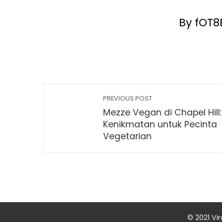
By fOT
PREVIOUS POST
Mezze Vegan di Chapel Hill:
Kenikmatan untuk Pecinta
Vegetarian
© 2021 Vir