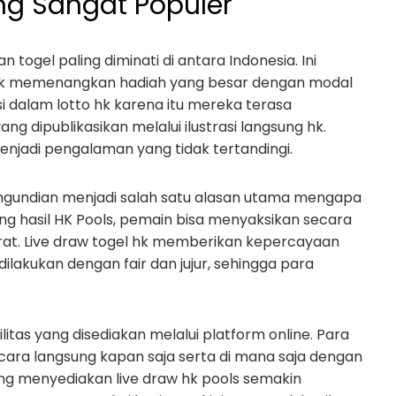
g Sangat Populer
 togel paling diminati di antara Indonesia. Ini
k memenangkan hadiah yang besar dengan modal
si dalam lotto hk karena itu mereka terasa
ang dipublikasikan melalui ilustrasi langsung hk.
enjadi pengalaman yang tidak tertandingi.
engundian menjadi salah satu alasan utama mengapa
ung hasil HK Pools, pemain bisa menyaksikan secara
rat. Live draw togel hk memberikan kepercayaan
akukan dengan fair dan jujur, sehingga para
litas yang disediakan melalui platform online. Para
cara langsung kapan saja serta di mana saja dengan
ng menyediakan live draw hk pools semakin