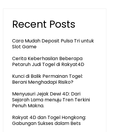
Recent Posts
Cara Mudah Deposit Pulsa Tri untuk
Slot Game
Cerita Keberhasilan Beberapa
Petaruh Judi Togel di Rakyat4D
Kunci di Balik Permainan Togel:
Berani Menghadapi Risiko?
Menyusuri Jejak Dewi 4D: Dari
Sejarah Lama menuju Tren Terkini
Penuh Makna.
Rakyat 4D dan Togel Hongkong:
Gabungan Sukses dalam Bets