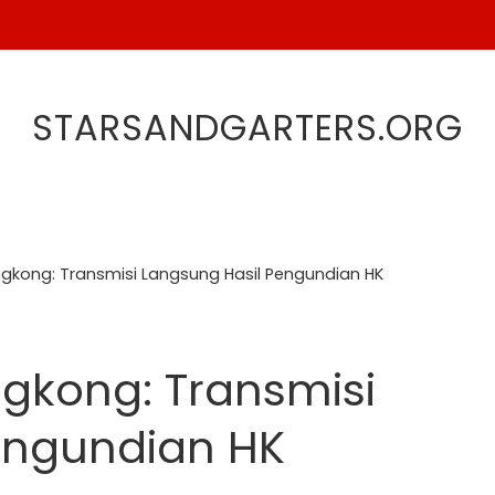
STARSANDGARTERS.ORG
ngkong: Transmisi Langsung Hasil Pengundian HK
ngkong: Transmisi
engundian HK