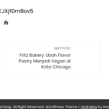
8EJXjf0m8ov5
NEXT POST
Fritz Bakery: Ubah Flavor
Pastry Menjadi Vegan di
Kota Chicago
al Mag. All Right Reserved.
WordPress Theme
|
Viral Mag
by Ha