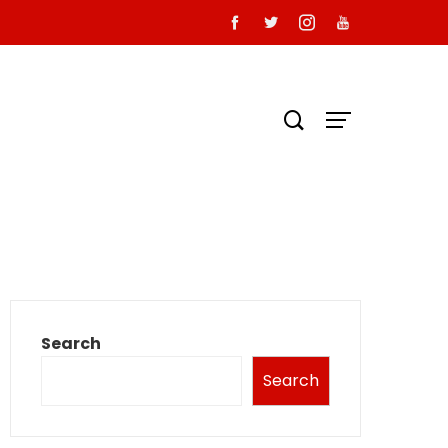
Search
Search