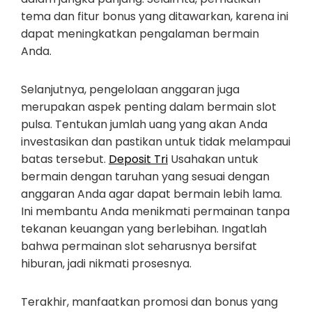
tema dan fitur bonus yang ditawarkan, karena ini
dapat meningkatkan pengalaman bermain
Anda.
Selanjutnya, pengelolaan anggaran juga
merupakan aspek penting dalam bermain slot
pulsa. Tentukan jumlah uang yang akan Anda
investasikan dan pastikan untuk tidak melampaui
batas tersebut.
Deposit Tri
Usahakan untuk
bermain dengan taruhan yang sesuai dengan
anggaran Anda agar dapat bermain lebih lama.
Ini membantu Anda menikmati permainan tanpa
tekanan keuangan yang berlebihan. Ingatlah
bahwa permainan slot seharusnya bersifat
hiburan, jadi nikmati prosesnya.
Terakhir, manfaatkan promosi dan bonus yang