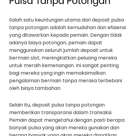
Pulsa Tanpa Potongan
Salah satu keuntungan utama dari deposit pulsa
tanpa potongan adalah kemudahan dan efisiensi
yang ditawarkan kepada pemain. Dengan tidak
adanya biaya potongan, pemain dapat
menggunakan seluruh jumlah deposit untuk
bermain slot, meningkatkan peluang mereka
untuk meraih kemenangan. Ini sangat penting
bagi mereka yang ingin memaksimalkan
pengalaman bermain tanpa merasa terbebani
oleh biaya tambahan.
Selain itu, deposit pulsa tanpa potongan
memberikan transparansi dalam transaksi.
Pemain dapat mengetahui dengan pasti berapa
banyak pulsa yang akan mereka gunakan dan
berapa banyak yang akan mereka dapatkan