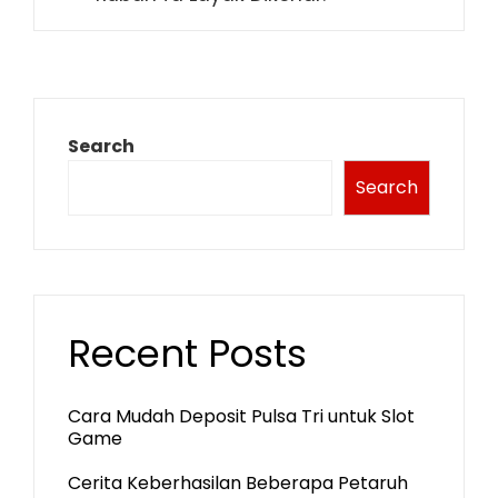
Search
Search
Recent Posts
Cara Mudah Deposit Pulsa Tri untuk Slot
Game
Cerita Keberhasilan Beberapa Petaruh