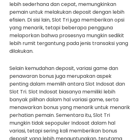
lebih sederhana dan cepat, memungkinkan
pemain untuk melakukan deposit dengan lebih
efisien. Di sisi lain, Slot Tri juga memberikan opsi
yang menarik, tetapi beberapa pengguna
melaporkan bahwa prosesnya mungkin sedikit
lebih rumit tergantung pada jenis transaksi yang
dilakukan.
Selain kemudahan deposit, variasi game dan
penawaran bonus juga merupakan aspek
penting dalam memilih antara Slot Indosat dan
Slot Tri. Slot Indosat biasanya memiliki lebih
banyak pilihan dalam hal variasi game, serta
menawarkan bonus yang menarik untuk menarik
perhatian pemain. Sementara itu, Slot Tri
mungkin tidak sepopuler Indosat dalam hal
variasi, tetapi sering kali memberikan bonus
deposit yang lebih menguntungkan, terutama