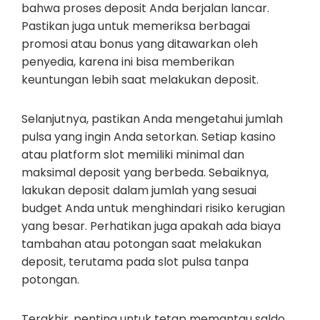
bahwa proses deposit Anda berjalan lancar.
Pastikan juga untuk memeriksa berbagai
promosi atau bonus yang ditawarkan oleh
penyedia, karena ini bisa memberikan
keuntungan lebih saat melakukan deposit.
Selanjutnya, pastikan Anda mengetahui jumlah
pulsa yang ingin Anda setorkan. Setiap kasino
atau platform slot memiliki minimal dan
maksimal deposit yang berbeda. Sebaiknya,
lakukan deposit dalam jumlah yang sesuai
budget Anda untuk menghindari risiko kerugian
yang besar. Perhatikan juga apakah ada biaya
tambahan atau potongan saat melakukan
deposit, terutama pada slot pulsa tanpa
potongan.
Terakhir, penting untuk tetap memantau saldo