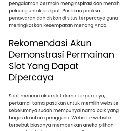
pengalaman bermain menginspirasi dan meraih
peluang untuk jackpot. Pastikan periksa
penawaran dan diskon di situs terpercaya guna
meningkatkan kesempatan menang Anda.
Rekomendasi Akun
Demonstrasi Permainan
Slot Yang Dapat
Dipercaya
Saat mencari akun slot demo terpercaya,
pertama-tama pastikan untuk memilih website
sebelumnya sudah mempunyai nama baik yang
bagus di antara pengguna. Website-website
tersebut biasanya memberikan aneka pilihan