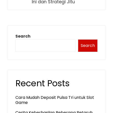
Ini dan Strategi Jitu
Search
Search
Recent Posts
Cara Mudah Deposit Pulsa Tri untuk Slot
Game
Cerita Keberhasilan Beberapa Petaruh