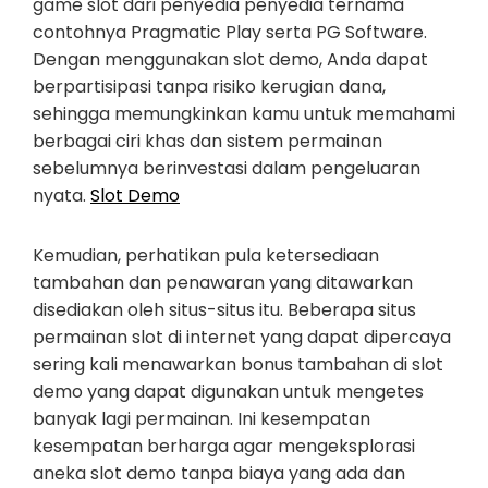
game slot dari penyedia penyedia ternama
contohnya Pragmatic Play serta PG Software.
Dengan menggunakan slot demo, Anda dapat
berpartisipasi tanpa risiko kerugian dana,
sehingga memungkinkan kamu untuk memahami
berbagai ciri khas dan sistem permainan
sebelumnya berinvestasi dalam pengeluaran
nyata.
Slot Demo
Kemudian, perhatikan pula ketersediaan
tambahan dan penawaran yang ditawarkan
disediakan oleh situs-situs itu. Beberapa situs
permainan slot di internet yang dapat dipercaya
sering kali menawarkan bonus tambahan di slot
demo yang dapat digunakan untuk mengetes
banyak lagi permainan. Ini kesempatan
kesempatan berharga agar mengeksplorasi
aneka slot demo tanpa biaya yang ada dan