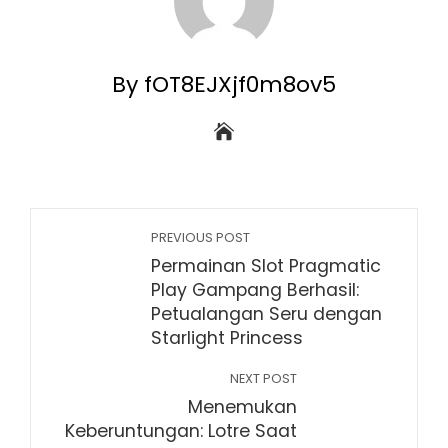
By fOT8EJXjf0m8ov5
PREVIOUS POST
Permainan Slot Pragmatic
Play Gampang Berhasil:
Petualangan Seru dengan
Starlight Princess
NEXT POST
Menemukan
Keberuntungan: Lotre Saat