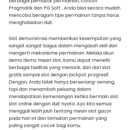
berbagai pemasok permainan, contoh
Pragmatik dan PG Soft , Anda bisa secara mudah
mencoba beragam tipe permainan tanpa harus
menghabiskan duit.
Slot demonstrasi memberikan kesempatan yang
sangat sangat bagus dalam mengasah skill dan
mengerti mekanisme permainan. Melalui akun
demo demo mesin slot, kamu dapat meneliti
berbagai fasilitas yang menarik, dari dari slot
gratis sampai slot dengan jackpot progresif.
Dengan, Anda tidak hanya bersenang-senang,
tapi dan menambah peluang dalam
mendapatkan kemenangan ketika bermain slot
slot online dengan duit nyata. Ayo kita semua
menggali lebih jauh tentang mesin slot gacor
pada hari ini dan temukan permainan yang
paling sangat cocok bagi kamu.