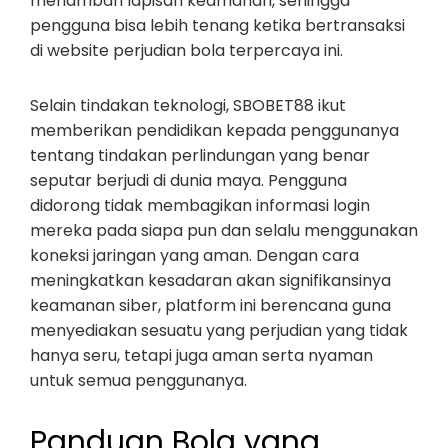
menambah lapisan keamanan, sehingga
pengguna bisa lebih tenang ketika bertransaksi
di website perjudian bola terpercaya ini.
Selain tindakan teknologi, SBOBET88 ikut
memberikan pendidikan kepada penggunanya
tentang tindakan perlindungan yang benar
seputar berjudi di dunia maya. Pengguna
didorong tidak membagikan informasi login
mereka pada siapa pun dan selalu menggunakan
koneksi jaringan yang aman. Dengan cara
meningkatkan kesadaran akan signifikansinya
keamanan siber, platform ini berencana guna
menyediakan sesuatu yang perjudian yang tidak
hanya seru, tetapi juga aman serta nyaman
untuk semua penggunanya.
Panduan Bola yang