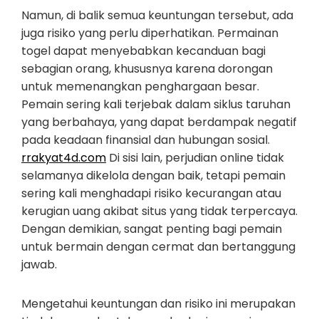
Namun, di balik semua keuntungan tersebut, ada
juga risiko yang perlu diperhatikan. Permainan
togel dapat menyebabkan kecanduan bagi
sebagian orang, khususnya karena dorongan
untuk memenangkan penghargaan besar.
Pemain sering kali terjebak dalam siklus taruhan
yang berbahaya, yang dapat berdampak negatif
pada keadaan finansial dan hubungan sosial.
rrakyat4d.com
Di sisi lain, perjudian online tidak
selamanya dikelola dengan baik, tetapi pemain
sering kali menghadapi risiko kecurangan atau
kerugian uang akibat situs yang tidak terpercaya.
Dengan demikian, sangat penting bagi pemain
untuk bermain dengan cermat dan bertanggung
jawab.
Mengetahui keuntungan dan risiko ini merupakan