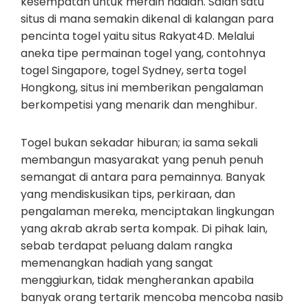
kesempatan untuk meraih hadiah. Salah satu
situs di mana semakin dikenal di kalangan para
pencinta togel yaitu situs Rakyat4D. Melalui
aneka tipe permainan togel yang, contohnya
togel Singapore, togel Sydney, serta togel
Hongkong, situs ini memberikan pengalaman
berkompetisi yang menarik dan menghibur.
Togel bukan sekadar hiburan; ia sama sekali
membangun masyarakat yang penuh penuh
semangat di antara para pemainnya. Banyak
yang mendiskusikan tips, perkiraan, dan
pengalaman mereka, menciptakan lingkungan
yang akrab akrab serta kompak. Di pihak lain,
sebab terdapat peluang dalam rangka
memenangkan hadiah yang sangat
menggiurkan, tidak mengherankan apabila
banyak orang tertarik mencoba mencoba nasib