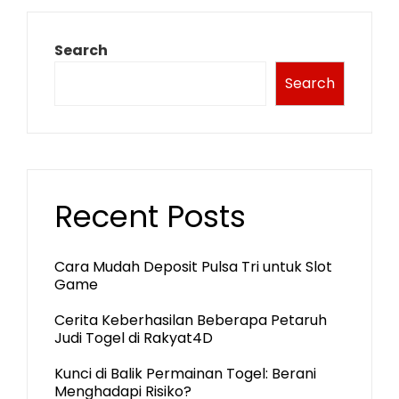
Search
Search
Recent Posts
Cara Mudah Deposit Pulsa Tri untuk Slot
Game
Cerita Keberhasilan Beberapa Petaruh
Judi Togel di Rakyat4D
Kunci di Balik Permainan Togel: Berani
Menghadapi Risiko?