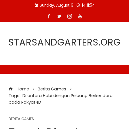
Skip
Sunday, August 9
14:11:54
to
content
STARSANDGARTERS.ORG
Home
Berita Games
Togel: Di antara Hobi dengan Peluang Berkendara
pada Rakyat4D
BERITA GAMES