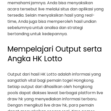
memahami jamnya. Anda bisa menyaksikan
acara tersebut live melalui situs dan aplikasi yang
tersedia. Selain menyaksikan hasil yang real-
time, Anda juga bisa memperoleh hasil undian
sebelumnya untuk analisa dan strategi
bertanding untuk kedepannya.
Mempelajari Output serta
Angka HK Lotto
Output dari hasil HK Lotto adalah informasi yang
sangatlah vital bagi pemain togel Hongkong.
Setiap output dari dihasilkan oleh hongkong
pools dapat diakses lewat berbagai platform live
draw hk yang menyediakan informasi terbaru.
Dengan mengikuti live draw hk, para pemain