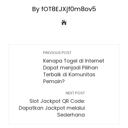
By fOT8EJXjf0m8ov5
PREVIOUS POST
Kenapa Togel di Internet
Dapat menjadi Pilihan
Terbaik di Komunitas
Pemain?
NEXT POST
Slot Jackpot QR Code:
Dapatkan Jackpot melalui
Sederhana