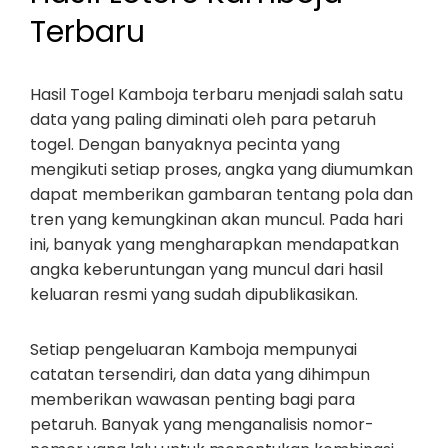
Terbaru
Hasil Togel Kamboja terbaru menjadi salah satu
data yang paling diminati oleh para petaruh
togel. Dengan banyaknya pecinta yang
mengikuti setiap proses, angka yang diumumkan
dapat memberikan gambaran tentang pola dan
tren yang kemungkinan akan muncul. Pada hari
ini, banyak yang mengharapkan mendapatkan
angka keberuntungan yang muncul dari hasil
keluaran resmi yang sudah dipublikasikan.
Setiap pengeluaran Kamboja mempunyai
catatan tersendiri, dan data yang dihimpun
memberikan wawasan penting bagi para
petaruh. Banyak yang menganalisis nomor-