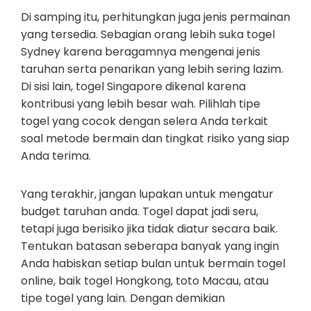
Di samping itu, perhitungkan juga jenis permainan
yang tersedia. Sebagian orang lebih suka togel
Sydney karena beragamnya mengenai jenis
taruhan serta penarikan yang lebih sering lazim.
Di sisi lain, togel Singapore dikenal karena
kontribusi yang lebih besar wah. Pilihlah tipe
togel yang cocok dengan selera Anda terkait
soal metode bermain dan tingkat risiko yang siap
Anda terima.
Yang terakhir, jangan lupakan untuk mengatur
budget taruhan anda. Togel dapat jadi seru,
tetapi juga berisiko jika tidak diatur secara baik.
Tentukan batasan seberapa banyak yang ingin
Anda habiskan setiap bulan untuk bermain togel
online, baik togel Hongkong, toto Macau, atau
tipe togel yang lain. Dengan demikian