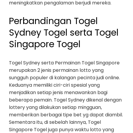
meningkatkan pengalaman berjudi mereka.
Perbandingan Togel
Sydney Togel serta Togel
Singapore Togel
Togel Sydney serta Permainan Togel Singapore
merupakan 2 jenis permainan lotto yang
sungguh populer di kalangan pecinta judi online.
Keduanya memiliki ciri-ciri spesial yang
menjadikan setiap jenis menawankan bagi
beberapa pemain. Togel Sydney dikenal dengan
lottery yang dilakukan setiap mingguan,
memberikan berbagai tipe bet yg dapat diambil.
Sementara itu, di sebelah lainnya, Togel
Singapore Togel juga punya waktu lotto yang