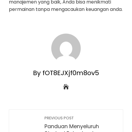
manajemen yang baik, Anda bisa menikmati
permainan tanpa mengacaukan keuangan anda.
By fOT8EJXjf0m8ov5
PREVIOUS POST
Panduan Menyeluruh