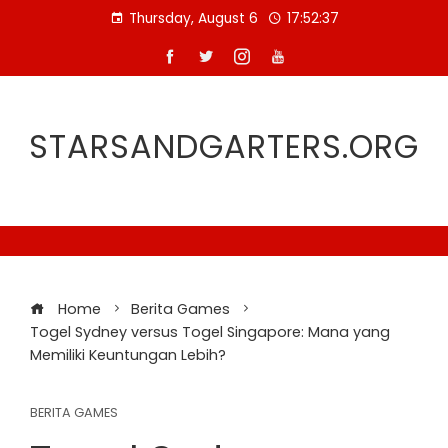
Skip
Thursday, August 6
17:52:37
to
content
STARSANDGARTERS.ORG
Home
Berita Games
Togel Sydney versus Togel Singapore: Mana yang
Memiliki Keuntungan Lebih?
BERITA GAMES