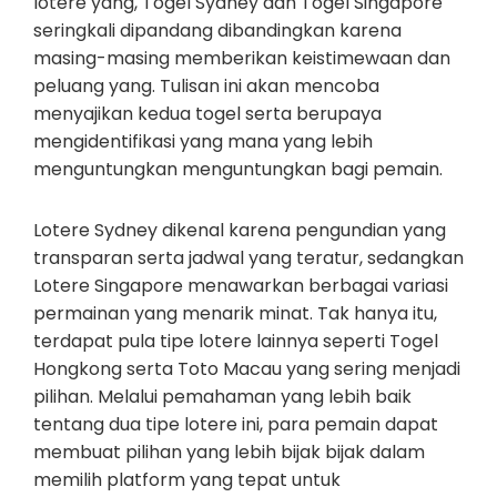
lotere yang, Togel Sydney dan Togel Singapore
seringkali dipandang dibandingkan karena
masing-masing memberikan keistimewaan dan
peluang yang. Tulisan ini akan mencoba
menyajikan kedua togel serta berupaya
mengidentifikasi yang mana yang lebih
menguntungkan menguntungkan bagi pemain.
Lotere Sydney dikenal karena pengundian yang
transparan serta jadwal yang teratur, sedangkan
Lotere Singapore menawarkan berbagai variasi
permainan yang menarik minat. Tak hanya itu,
terdapat pula tipe lotere lainnya seperti Togel
Hongkong serta Toto Macau yang sering menjadi
pilihan. Melalui pemahaman yang lebih baik
tentang dua tipe lotere ini, para pemain dapat
membuat pilihan yang lebih bijak bijak dalam
memilih platform yang tepat untuk