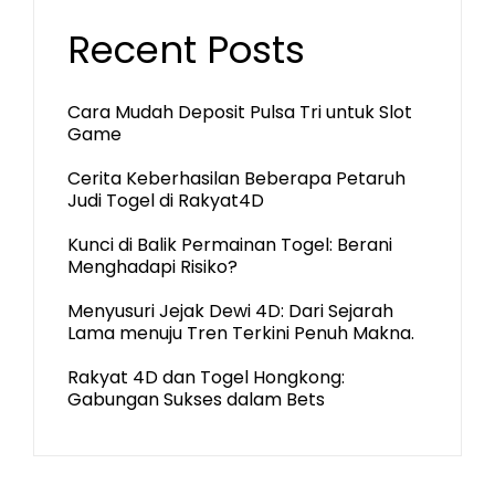
Recent Posts
Cara Mudah Deposit Pulsa Tri untuk Slot
Game
Cerita Keberhasilan Beberapa Petaruh
Judi Togel di Rakyat4D
Kunci di Balik Permainan Togel: Berani
Menghadapi Risiko?
Menyusuri Jejak Dewi 4D: Dari Sejarah
Lama menuju Tren Terkini Penuh Makna.
Rakyat 4D dan Togel Hongkong:
Gabungan Sukses dalam Bets