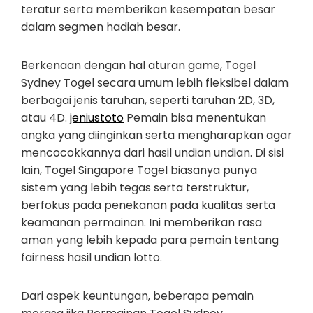
teratur serta memberikan kesempatan besar
dalam segmen hadiah besar.
Berkenaan dengan hal aturan game, Togel
Sydney Togel secara umum lebih fleksibel dalam
berbagai jenis taruhan, seperti taruhan 2D, 3D,
atau 4D.
jeniustoto
Pemain bisa menentukan
angka yang diinginkan serta mengharapkan agar
mencocokkannya dari hasil undian undian. Di sisi
lain, Togel Singapore Togel biasanya punya
sistem yang lebih tegas serta terstruktur,
berfokus pada penekanan pada kualitas serta
keamanan permainan. Ini memberikan rasa
aman yang lebih kepada para pemain tentang
fairness hasil undian lotto.
Dari aspek keuntungan, beberapa pemain