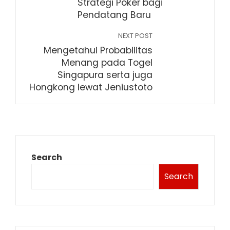
Strategi Poker bagi
Pendatang Baru
NEXT POST
Mengetahui Probabilitas
Menang pada Togel
Singapura serta juga
Hongkong lewat Jeniustoto
Search
Search