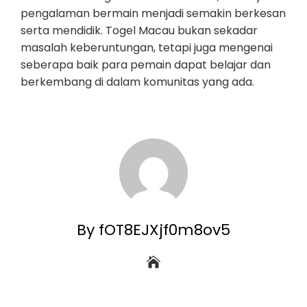
pengalaman bermain menjadi semakin berkesan
serta mendidik. Togel Macau bukan sekadar
masalah keberuntungan, tetapi juga mengenai
seberapa baik para pemain dapat belajar dan
berkembang di dalam komunitas yang ada.
By fOT8EJXjf0m8ov5