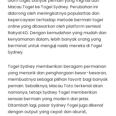
alam togel, banyak pemain yang migrasi dari
Macau Togel ke Togel Sydney. Perubahan ini
didorong oleh meningkatnya popularitas dan
kepercayaan terhadap metode bermain togel
online yang ditawarkan oleh platform semisal
Rakyat4D. Dengan kemudahan yang mudah dan
kenyamanan dalam, lebih banyak orang yang
berminat untuk menguji nasib mereka di Togel
Sydney.
Togel Sydney memberikan beragam permainan
yang menarik dan penghargaan besar-besaran,
membuatnya sebagai pilihan favorit bagi banyak
pemain. Sebaliknya, Macau Toto terkenal akan
namanya, tetapi Sydney Togel memberikan
sensasi bermain yang modern dan jelas.
Ditambah lagi, pasar Sydney Togel juga dikenal
dengan output yang cepat dan akurat,