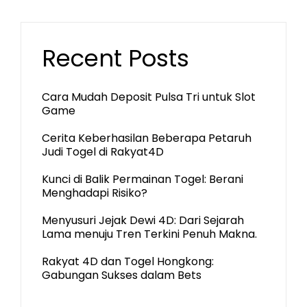
Recent Posts
Cara Mudah Deposit Pulsa Tri untuk Slot
Game
Cerita Keberhasilan Beberapa Petaruh
Judi Togel di Rakyat4D
Kunci di Balik Permainan Togel: Berani
Menghadapi Risiko?
Menyusuri Jejak Dewi 4D: Dari Sejarah
Lama menuju Tren Terkini Penuh Makna.
Rakyat 4D dan Togel Hongkong:
Gabungan Sukses dalam Bets