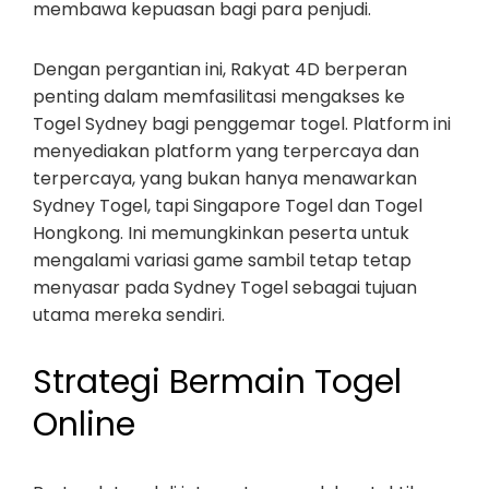
membawa kepuasan bagi para penjudi.
Dengan pergantian ini, Rakyat 4D berperan
penting dalam memfasilitasi mengakses ke
Togel Sydney bagi penggemar togel. Platform ini
menyediakan platform yang terpercaya dan
terpercaya, yang bukan hanya menawarkan
Sydney Togel, tapi Singapore Togel dan Togel
Hongkong. Ini memungkinkan peserta untuk
mengalami variasi game sambil tetap tetap
menyasar pada Sydney Togel sebagai tujuan
utama mereka sendiri.
Strategi Bermain Togel
Online