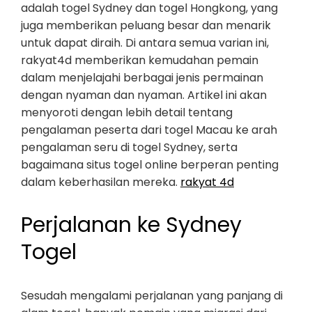
adalah togel Sydney dan togel Hongkong, yang
juga memberikan peluang besar dan menarik
untuk dapat diraih. Di antara semua varian ini,
rakyat4d memberikan kemudahan pemain
dalam menjelajahi berbagai jenis permainan
dengan nyaman dan nyaman. Artikel ini akan
menyoroti dengan lebih detail tentang
pengalaman peserta dari togel Macau ke arah
pengalaman seru di togel Sydney, serta
bagaimana situs togel online berperan penting
dalam keberhasilan mereka.
rakyat 4d
Perjalanan ke Sydney
Togel
Sesudah mengalami perjalanan yang panjang di