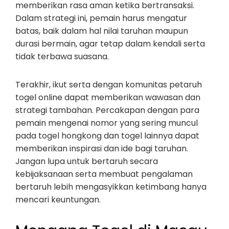
memberikan rasa aman ketika bertransaksi.
Dalam strategi ini, pemain harus mengatur
batas, baik dalam hal nilai taruhan maupun
durasi bermain, agar tetap dalam kendali serta
tidak terbawa suasana.
Terakhir, ikut serta dengan komunitas petaruh
togel online dapat memberikan wawasan dan
strategi tambahan. Percakapan dengan para
pemain mengenai nomor yang sering muncul
pada togel hongkong dan togel lainnya dapat
memberikan inspirasi dan ide bagi taruhan.
Jangan lupa untuk bertaruh secara
kebijaksanaan serta membuat pengalaman
bertaruh lebih mengasyikkan ketimbang hanya
mencari keuntungan.