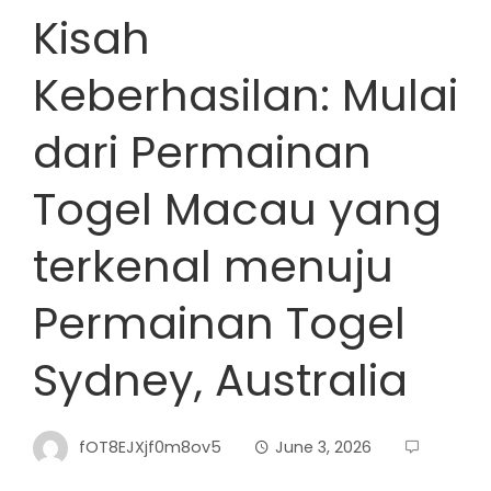
Kisah
Keberhasilan: Mulai
dari Permainan
Togel Macau yang
terkenal menuju
Permainan Togel
Sydney, Australia
fOT8EJXjf0m8ov5
June 3, 2026