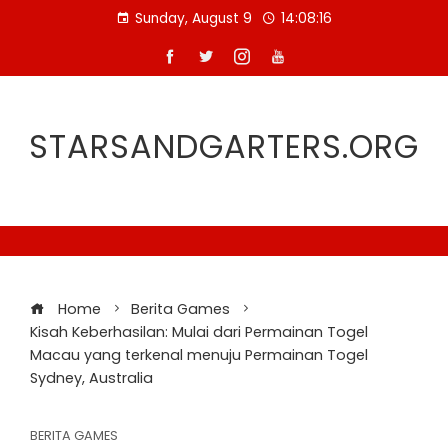
Skip
Sunday, August 9
14:08:16
to
content
STARSANDGARTERS.ORG
Home
Berita Games
Kisah Keberhasilan: Mulai dari Permainan Togel
Macau yang terkenal menuju Permainan Togel
Sydney, Australia
BERITA GAMES