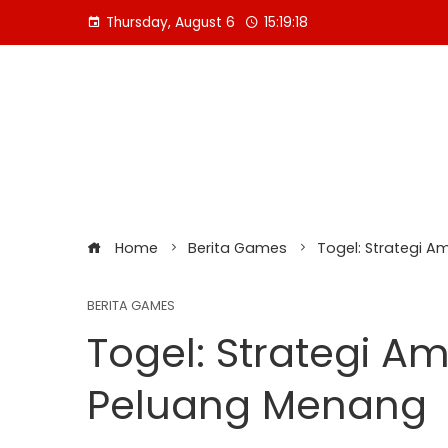
Skip
Thursday, August 6
15:19:19
to
content
Home
Berita Games
Togel: Strategi 
BERITA GAMES
Togel: Strategi 
Peluang Menang