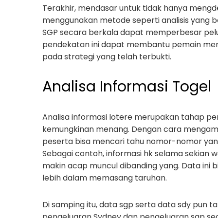
Terakhir, mendasar untuk tidak hanya meng
menggunakan metode seperti analisis yang ber
SGP secara berkala dapat memperbesar pe
pendekatan ini dapat membantu pemain mengh
pada strategi yang telah terbukti.
Analisa Informasi Togel
Analisa informasi lotere merupakan tahap p
kemungkinan menang. Dengan cara mengamati c
peserta bisa mencari tahu nomor-nomor yang 
Sebagai contoh, informasi hk selama sekian
makin acap muncul dibanding yang. Data ini
lebih dalam memasang taruhan.
Di samping itu, data sgp serta data sdy pun t
pengeluaran Sydney dan pengeluaran sgp seca