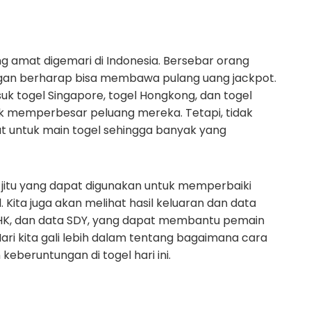
g amat digemari di Indonesia. Bersebar orang
ngan berharap bisa membawa pulang uang jackpot.
uk togel Singapore, togel Hongkong, dan togel
uk memperbesar peluang mereka. Tetapi, tidak
t untuk main togel sehingga banyak yang
 jitu yang dapat digunakan untuk memperbaiki
ita juga akan melihat hasil keluaran dan data
a HK, dan data SDY, yang dapat membantu pemain
ri kita gali lebih dalam tentang bagaimana cara
beruntungan di togel hari ini.