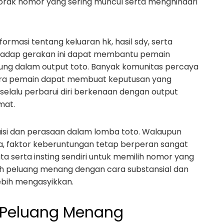
corak nomor yang sering muncul serta menghindari
ormasi tentang keluaran hk, hasil sdy, serta
hadap gerakan ini dapat membantu pemain
ung dalam output toto. Banyak komunitas percaya
para pemain dapat membuat keputusan yang
 selalu perbarui diri berkenaan dengan output
mat.
tuisi dan perasaan dalam lomba toto. Walaupun
ka, faktor keberuntungan tetap berperan sangat
a serta insting sendiri untuk memilih nomor yang
ah peluang menang dengan cara substansial dan
bih mengasyikkan.
 Peluang Menang