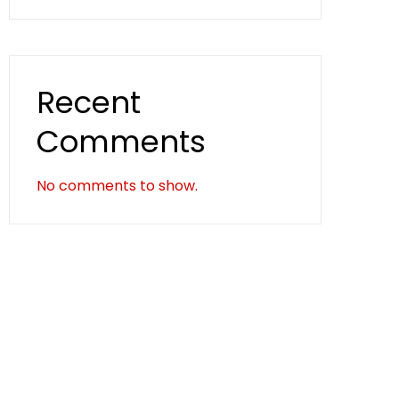
Recent
Comments
No comments to show.