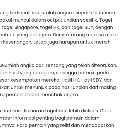
ng terkenal di sejumlah negara, seperti Indonesia.
kal muncul dalam output undian spesifik. Togel
togel Singapore, togel HK, dan togel SDY, dengan
etentuan yang beragam. Banyak orang merasa minat
 kesenangan, tetapi juga harapan untuk meraih
umlah angka dari rentang yang telah ditentukan.
n dan hasil yang beragam, sehingga pemain perlu
sar kesempatan mereka. Hasil HK, Hasil SDY, dan
akan untuk menunjuk pada hasil undian dari masing-
 para pemain dalam menebak angka.
an hasil keluaran togel kian lebih diakses. Data
umber informasi penting bagi pemain dalam
lumnya. Para pemain yang teliti dan mendapatkan