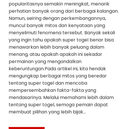
popularitasnya semakin meningkat, menarik
perhatian banyak orang dari berbagai kalangan.
Namun, seiring dengan perkembangannya,
muncul banyak mitos dan kenyataan yang
menyelimuti fenomena tersebut. Banyak sekali
yang ingin tahu apakah super togel benar bisa
menawarkan lebih banyak peluang dalam
menang, atau apakah apakah ini sekadar
permainan yang mengandalkan
keberuntungan.Pada artikel ini, kita hendak
mengungkap berbagai mitos yang beredar
tentang super togel dan mencoba
mempersembahkan fakta-fakta yang
mendasarinya. Melalui memahami lebih dalam
tentang super togel, semoga pemain dapat
membuat pilihan yang lebih bijak…