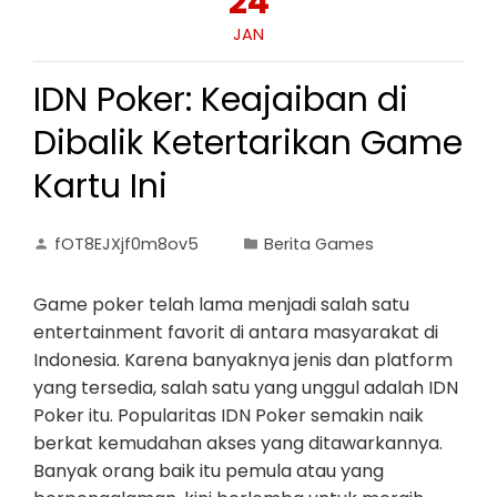
24
JAN
IDN Poker: Keajaiban di
Dibalik Ketertarikan Game
Kartu Ini
fOT8EJXjf0m8ov5
Berita Games
Game poker telah lama menjadi salah satu
entertainment favorit di antara masyarakat di
Indonesia. Karena banyaknya jenis dan platform
yang tersedia, salah satu yang unggul adalah IDN
Poker itu. Popularitas IDN Poker semakin naik
berkat kemudahan akses yang ditawarkannya.
Banyak orang baik itu pemula atau yang