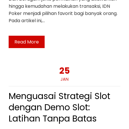
hingga kemudahan melakukan transaksi, IDN
Poker menjadi pilihan favorit bagi banyak orang.
Pada artikel ini,…
Read More
25
JAN
Menguasai Strategi Slot
dengan Demo Slot:
Latihan Tanpa Batas