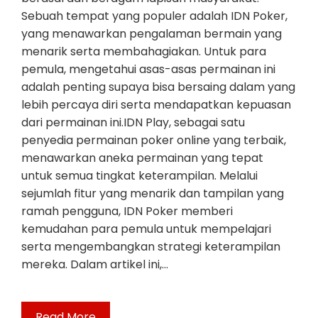
Sebuah tempat yang populer adalah IDN Poker,
yang menawarkan pengalaman bermain yang
menarik serta membahagiakan. Untuk para
pemula, mengetahui asas-asas permainan ini
adalah penting supaya bisa bersaing dalam yang
lebih percaya diri serta mendapatkan kepuasan
dari permainan ini.IDN Play, sebagai satu
penyedia permainan poker online yang terbaik,
menawarkan aneka permainan yang tepat
untuk semua tingkat keterampilan. Melalui
sejumlah fitur yang menarik dan tampilan yang
ramah pengguna, IDN Poker memberi
kemudahan para pemula untuk mempelajari
serta mengembangkan strategi keterampilan
mereka. Dalam artikel ini,…
Read More