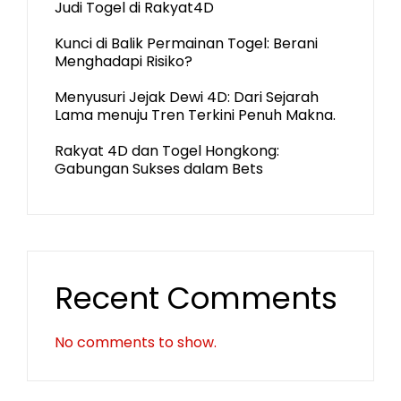
Judi Togel di Rakyat4D
Kunci di Balik Permainan Togel: Berani
Menghadapi Risiko?
Menyusuri Jejak Dewi 4D: Dari Sejarah
Lama menuju Tren Terkini Penuh Makna.
Rakyat 4D dan Togel Hongkong:
Gabungan Sukses dalam Bets
Recent Comments
No comments to show.