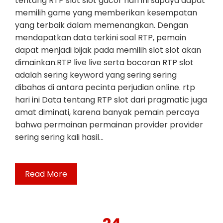
tentang RTP slot slot gacor hari ini supaya dapat
memilih game yang memberikan kesempatan
yang terbaik dalam memenangkan. Dengan
mendapatkan data terkini soal RTP, pemain
dapat menjadi bijak pada memilih slot slot akan
dimainkan.RTP live live serta bocoran RTP slot
adalah sering keyword yang sering sering
dibahas di antara pecinta perjudian online. rtp
hari ini Data tentang RTP slot dari pragmatic juga
amat diminati, karena banyak pemain percaya
bahwa permainan permainan provider provider
sering sering kali hasil…
Read More